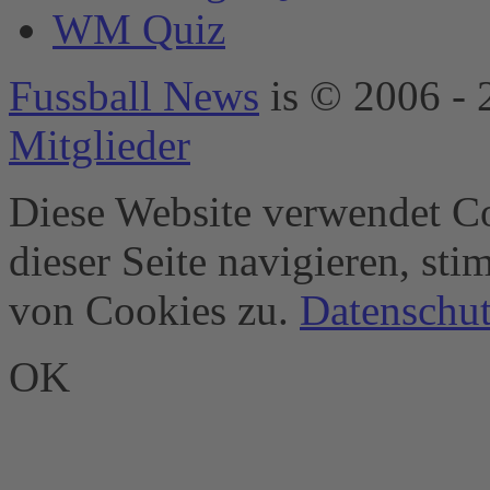
Consent
WM Quiz
Management
Platform
&
eRecht24
Fussball News
is © 2006 - 
Mitglieder
Diese Website verwendet Co
dieser Seite navigieren, st
von Cookies zu.
Datenschut
OK