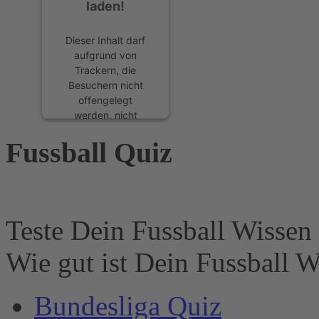
laden!
Dieser Inhalt darf
aufgrund von
Trackern, die
Besuchern nicht
offengelegt
werden, nicht
geladen werden.
Fussball Quiz
Der Besitzer der
Website muss diese
mit seinem CMP
einrichten, um
diesen Inhalt zur
Liste der
Teste Dein Fussball Wissen 
verwendeten
Technologien
Wie gut ist Dein Fussball W
hinzuzufügen.
powered by
Bundesliga Quiz
Usercentrics