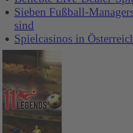
Sieben Fußball-Managersp
sind
Spielcasinos in Österrei