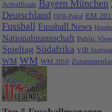
Bayern München
Achtelfinale
Deutschland
EM 201
DFB-Pokal
Fussball
Fussball News
Hambu
Nationalmannschaft
Public Vie
Spieltag
Südafrika
VfB Stuttgar
WM
WM
Zusammenfa
WM 2010
Top 5 Fussballmanager