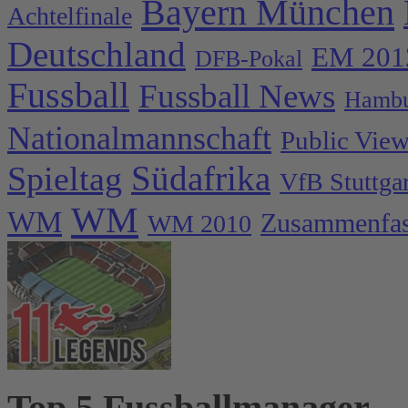
Bayern München
Achtelfinale
Deutschland
EM 201
DFB-Pokal
Fussball
Fussball News
Hambu
Nationalmannschaft
Public Vie
Spieltag
Südafrika
VfB Stuttgar
WM
WM
Zusammenfa
WM 2010
Top 5 Fussballmanager