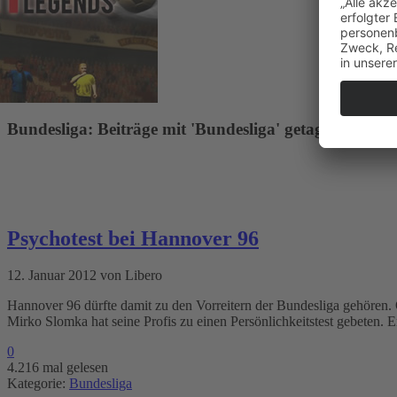
Bundesliga: Beiträge mit 'Bundesliga' getagged.
Psychotest bei Hannover 96
12. Januar 2012 von Libero
Hannover 96 dürfte damit zu den Vorreitern der Bundesliga gehören. 
Mirko Slomka hat seine Profis zu einen Persönlichkeitstest gebeten. E
0
4.216 mal gelesen
Kategorie:
Bundesliga