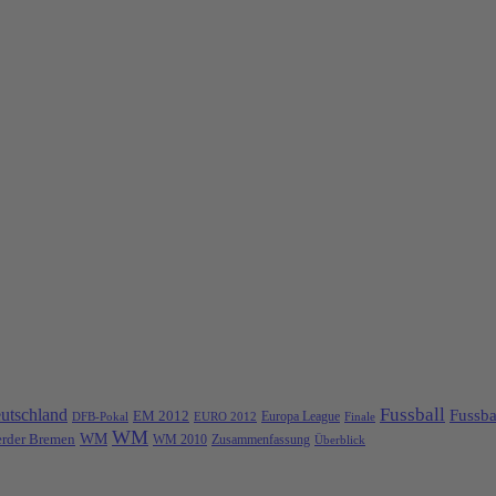
Fussball
utschland
Fussba
EM 2012
Europa League
DFB-Pokal
EURO 2012
Finale
WM
rder Bremen
WM
Zusammenfassung
WM 2010
Überblick