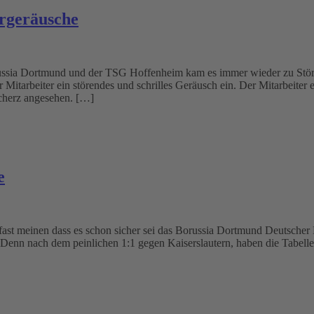
rgeräusche
ussia Dortmund und der TSG Hoffenheim kam es immer wieder zu Stör
tarbeiter ein störendes und schrilles Geräusch ein. Der Mitarbeiter e
Scherz angesehen. […]
e
ast meinen dass es schon sicher sei das Borussia Dortmund Deutscher M
 Denn nach dem peinlichen 1:1 gegen Kaiserslautern, haben die Tabe