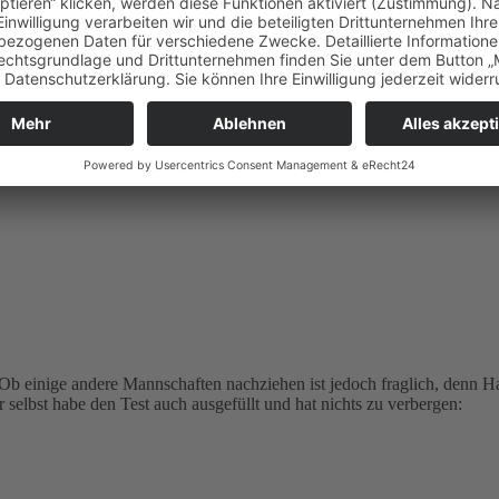
Ob einige andere Mannschaften nachziehen ist jedoch fraglich, denn H
r selbst habe den Test auch ausgefüllt und hat nichts zu verbergen: