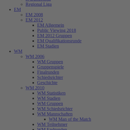
Regional Liga
EM
EM 2008
EM 2012
EM Allgemein
Public Viewing 2018
EM 2012 Gruppen
EM Qualifikationsrunde
EM Stadien
WM
WM 2006
WM Gruppen
Gruppenspiele
Finalrunden
Schiedsrichter
Geschichte
WM 2010
WM Statistiken
WM Stadien
WM Gruppen
WM Schiedsrichter
WM Mannschaften
WM Man of the Match
WM Teilnehmer
WM Endrunden