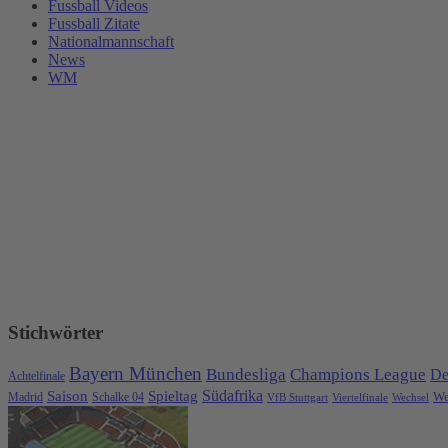
Fussball Videos
Fussball Zitate
Nationalmannschaft
News
WM
Stichwörter
Bayern München
Bundesliga
Champions League
De
Achtelfinale
Spieltag
Südafrika
Saison
We
Madrid
Schalke 04
VfB Stuttgart
Viertelfinale
Wechsel