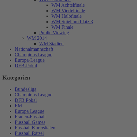
WM Achtelfinale
WM Viertelfinale
WM Halbfinale
WM Spiel um Platz 3
WM Finale
Public Viewing
WM 2014
WM Stadien
Nationalmannschaft
Champions League
Europa-League
DFB-Pokal
Kategorien
Bundesliga
Champions League
DFB Pokal
EM
Europa League
Frauen-Fussball
Fussball Games
Fussball Kuriositäten
Fussball Rätsel