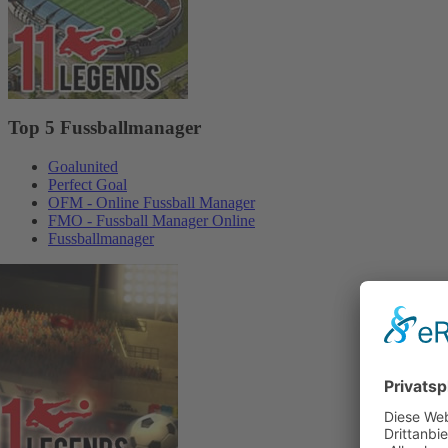
Top 5 Fussballmanager
Goalunited
Perfect Goal
OFM - Online Fussball Manager
FMO - Fussball Manager Online
Fussballmanager