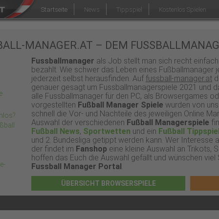
Startseite
News
Tippspiel
Kostenlos Spielen
ALL-MANAGER.AT – DEM FUSSBALLMANAGE
Fussballmanager
als Job stellt man sich recht einfach
bezahlt. Wie schwer das Leben eines Fußballmanager jed
jederzeit selbst herausfinden. Auf
fussball-manager.at
dr
genauer gesagt um Fussballmanagerspiele 2021 und das f
e
alle Fussballmanager für den PC, als Browsergames oder
vorgestellten
Fußball Manager Spiele
wurden von uns 
schnell die Vor- und Nachteile des jeweiligen Online M
nlos?
Auswahl der verschiedenen
Fußball Managerspiele
fi
ßball
Fußball News
,
Sportwetten
und ein
Fußball Tippspie
und 2. Bundesliga getippt werden kann. Wer Interesse a
der findet im
Fanshop
eine kleine Auswahl an Trikots, S
hoffen das Euch die Auswahl gefällt und wünschen viel
e-
Fussball Manager Portal
.
ÜBERSICHT BROWSERSPIELE