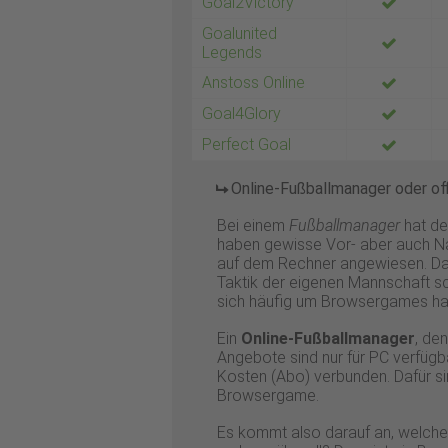
Goal2Victory
Goalunited
Legends
Anstoss Online
Goal4Glory
Perfect Goal
Online-Fußballmanager oder off
Bei einem
Fußballmanager
hat de
haben gewisse Vor- aber auch Nach
auf dem Rechner angewiesen. Das 
Taktik der eigenen Mannschaft s
sich häufig um Browsergames ha
Ein
Online-Fußballmanager
, de
Angebote sind nur für PC verfügb
Kosten (Abo) verbunden. Dafür si
Browsergame.
Es kommt also darauf an, welche