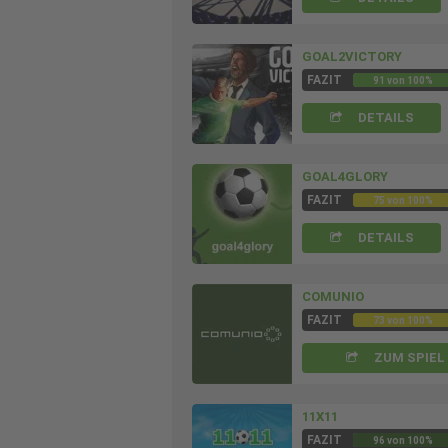
DETAILS
GOAL2VICTORY
FAZIT
92
von 100%
DETAILS
GOAL4GLORY
FAZIT
76
von 100%
DETAILS
COMUNIO
FAZIT
74
von 100%
11X11
FAZIT
96
von 100%