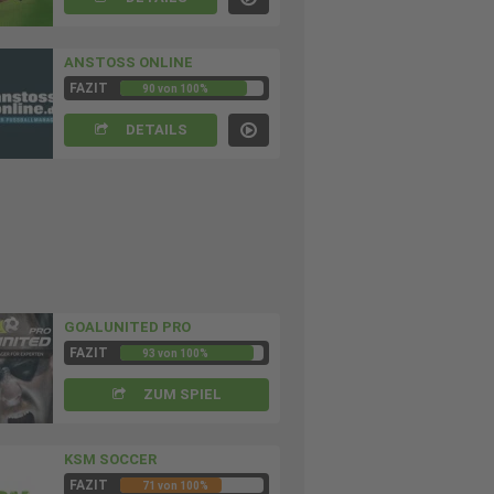
DETAILS
ANSTOSS ONLINE
FAZIT
91
von 100%
DETAILS
GOALUNITED PRO
FAZIT
93
von 100%
KSM SOCCER
FAZIT
71
von 100%