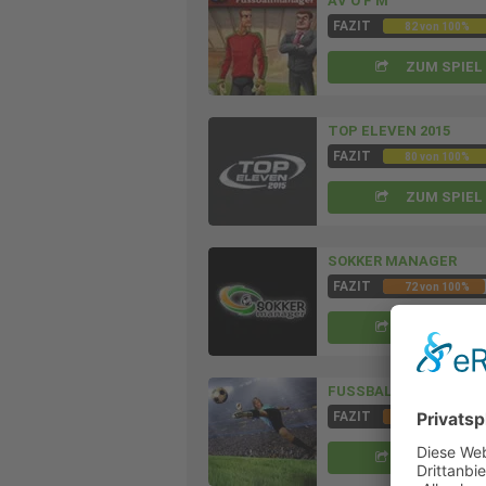
AV O F M
FAZIT
82
von 100%
TOP ELEVEN 2015
FAZIT
80
von 100%
SOKKER MANAGER
FAZIT
72
von 100%
FUSSBALLMANAGERO
FAZIT
69
von 100%