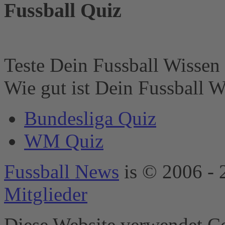
Fussball Quiz
Der Besitzer der
Website muss diese
mit seinem CMP
einrichten, um
diesen Inhalt zur
Liste der
Teste Dein Fussball Wissen 
verwendeten
Technologien
Wie gut ist Dein Fussball W
hinzuzufügen.
powered by
Bundesliga Quiz
Usercentrics
Consent
WM Quiz
Management
Platform
&
eRecht24
Fussball News
is © 2006 - 
Mitglieder
Diese Website verwendet Co