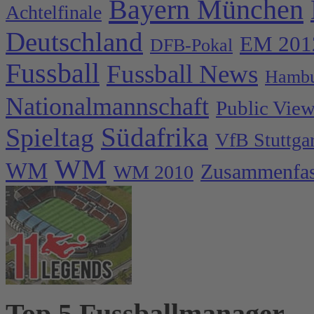
Bayern München
Achtelfinale
Deutschland
EM 201
DFB-Pokal
Fussball
Fussball News
Hambu
Nationalmannschaft
Public Vie
Spieltag
Südafrika
VfB Stuttgar
WM
WM
Zusammenfa
WM 2010
Top 5 Fussballmanager