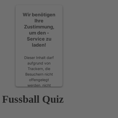
Wir benötigen
Ihre
Zustimmung,
um den -
Service zu
laden!
Dieser Inhalt darf
aufgrund von
Trackern, die
Besuchern nicht
offengelegt
werden, nicht
geladen werden.
Fussball Quiz
Der Besitzer der
Website muss diese
mit seinem CMP
einrichten, um