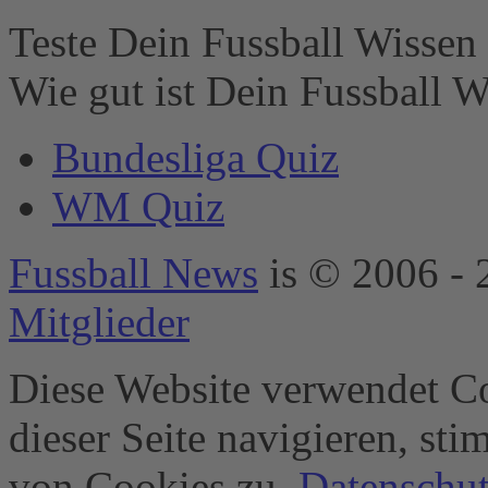
diesen Inhalt zur
Liste der
Teste Dein Fussball Wissen 
verwendeten
Technologien
Wie gut ist Dein Fussball W
hinzuzufügen.
powered by
Bundesliga Quiz
Usercentrics
Consent
WM Quiz
Management
Platform
&
eRecht24
Fussball News
is © 2006 - 
Mitglieder
Diese Website verwendet Co
dieser Seite navigieren, st
von Cookies zu.
Datenschut