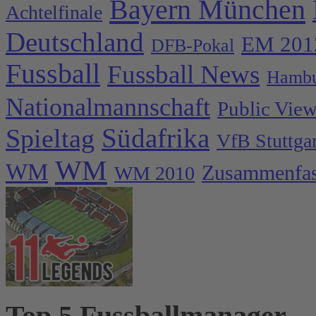
Bayern München
Achtelfinale
Deutschland
EM 201
DFB-Pokal
Fussball
Fussball News
Hambu
Nationalmannschaft
Public Vie
Spieltag
Südafrika
VfB Stuttgar
WM
WM
Zusammenfa
WM 2010
Top 5 Fussballmanager