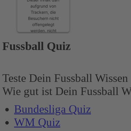
aufgrund von
Trackern, die
Besuchern nicht
offengelegt
werden, nicht
geladen werden.
Fussball Quiz
Der Besitzer der
Website muss diese
mit seinem CMP
einrichten, um
diesen Inhalt zur
Liste der
Teste Dein Fussball Wissen 
verwendeten
Technologien
Wie gut ist Dein Fussball W
hinzuzufügen.
powered by
Bundesliga Quiz
Usercentrics
Consent
WM Quiz
Management
Platform
&