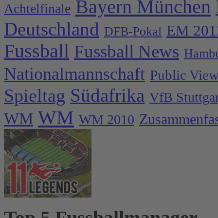
Bayern München
Achtelfinale
Deutschland
EM 201
DFB-Pokal
Fussball
Fussball News
Hambu
Nationalmannschaft
Public Vie
Spieltag
Südafrika
VfB Stuttgar
WM
WM
Zusammenfa
WM 2010
Top 5 Fussballmanager