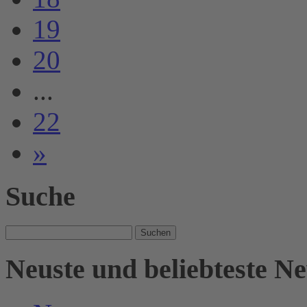
19
20
...
22
»
Suche
Suche
nach:
Neuste und beliebteste N