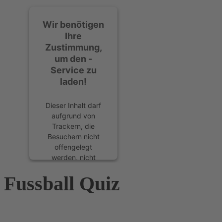
Wir benötigen
Ihre
Zustimmung,
um den -
Service zu
laden!
Dieser Inhalt darf
aufgrund von
Trackern, die
Besuchern nicht
offengelegt
werden, nicht
geladen werden.
Fussball Quiz
Der Besitzer der
Website muss diese
mit seinem CMP
einrichten, um
diesen Inhalt zur