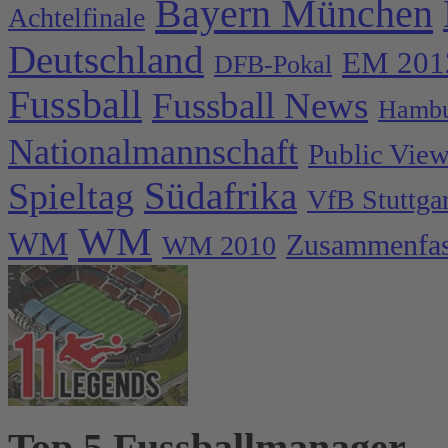
Bayern München
Achtelfinale
Deutschland
EM 201
DFB-Pokal
Fussball
Fussball News
Hambu
Nationalmannschaft
Public Vie
Spieltag
Südafrika
VfB Stuttgar
WM
WM
Zusammenfa
WM 2010
Top 5 Fussballmanager