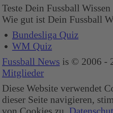
Liste der
Teste Dein Fussball Wissen 
verwendeten
Technologien
Wie gut ist Dein Fussball W
hinzuzufügen.
powered by
Bundesliga Quiz
Usercentrics
Consent
WM Quiz
Management
Platform
&
eRecht24
Fussball News
is © 2006 - 
Mitglieder
Diese Website verwendet Co
dieser Seite navigieren, st
von Cookies zu.
Datenschut