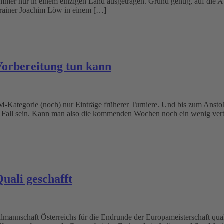
 immer nur in einem einzigen Land ausgetragen. Grund genug, auf die 
 Trainer Joachim Löw in einem […]
Vorbereitung tun kann
e EM-Kategorie (noch) nur Einträge früherer Turniere. Und bis zum Ans
r Fall sein. Kann man also die kommenden Wochen noch ein wenig vertr
uali geschafft
onalmannschaft Österreichs für die Endrunde der Europameisterschaft qu