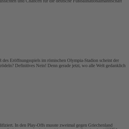
Aussichten und Chancen für die deutsche Fußballnationalmannschaft
toß des Eröffnungsspiels im römischen Olympia-Stadion scheint der
ödeln? Definitives Nein! Denn gerade jetzt, wo alle Welt gedanklich
alifiziert. In den Play-Offs musste zweimal gegen Griechenland