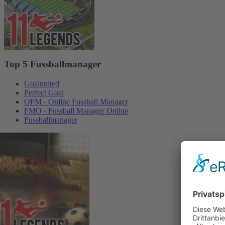
Top 5 Fussballmanager
Goalunited
Perfect Goal
OFM - Online Fussball Manager
FMO - Fussball Manager Online
Fussballmanager