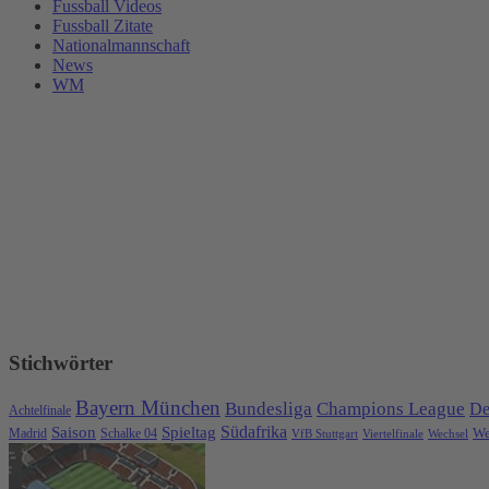
Fussball Videos
Fussball Zitate
Nationalmannschaft
News
WM
Stichwörter
Bayern München
Bundesliga
Champions League
De
Achtelfinale
Spieltag
Südafrika
Saison
We
Madrid
Schalke 04
VfB Stuttgart
Viertelfinale
Wechsel