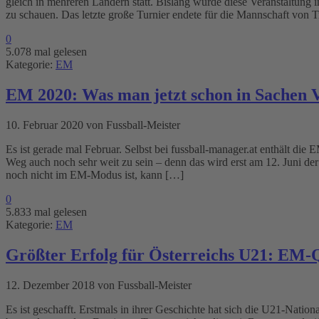
gleich in mehreren Ländern statt. Bislang wurde diese Veranstaltung
zu schauen. Das letzte große Turnier endete für die Mannschaft von
0
5.078 mal gelesen
Kategorie:
EM
EM 2020: Was man jetzt schon in Sachen 
10. Februar 2020 von Fussball-Meister
Es ist gerade mal Februar. Selbst bei fussball-manager.at enthält di
Weg auch noch sehr weit zu sein – denn das wird erst am 12. Juni de
noch nicht im EM-Modus ist, kann […]
0
5.833 mal gelesen
Kategorie:
EM
Größter Erfolg für Österreichs U21: EM-Q
12. Dezember 2018 von Fussball-Meister
Es ist geschafft. Erstmals in ihrer Geschichte hat sich die U21-Nati