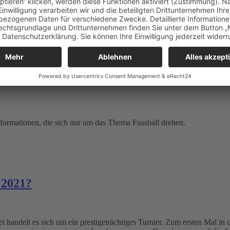
formationen, die sich nur um das Thema Fussball drehen.
 2021?
i handelt es sich um ein prestigeträchtiges Turnier. Zum ersten Mal in 