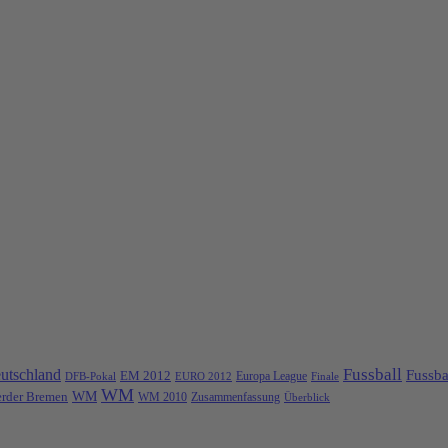
Fussball
utschland
Fussba
EM 2012
Europa League
DFB-Pokal
EURO 2012
Finale
WM
rder Bremen
WM
Zusammenfassung
WM 2010
Überblick