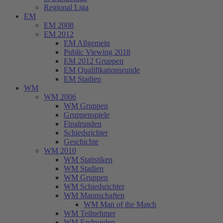
Regional Liga
EM
EM 2008
EM 2012
EM Allgemein
Public Viewing 2018
EM 2012 Gruppen
EM Qualifikationsrunde
EM Stadien
WM
WM 2006
WM Gruppen
Gruppenspiele
Finalrunden
Schiedsrichter
Geschichte
WM 2010
WM Statistiken
WM Stadien
WM Gruppen
WM Schiedsrichter
WM Mannschaften
WM Man of the Match
WM Teilnehmer
WM Endrunden