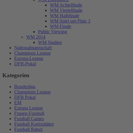
WM Achtelfinale
WM Viertelfinale
WM Halbfinale
WM Spiel um Platz 3
WM Finale
Public Viewing
WM 2014
WM Stadien
Nationalmannschaft
Champions League
Europa-League
DFB-Pokal
Kategorien
Bundesliga
Champions League
DFB Pokal
EM
Europa League
Frauen-Fussball
Fussball Games
Fussball Kuriositäten
Fussball Rätsel