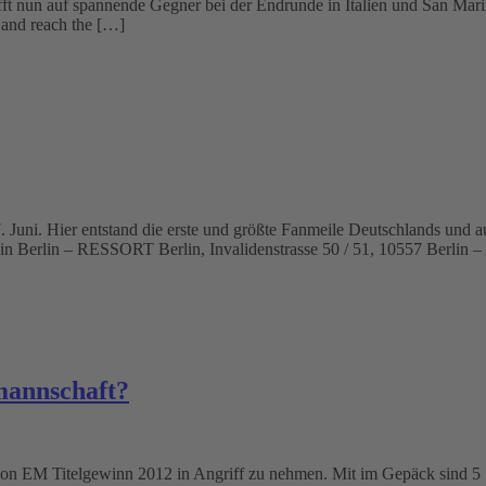
fft nun auf spannende Gegner bei der Endrunde in Italien und San Mari
 and reach the […]
17. Juni. Hier entstand die erste und größte Fanmeile Deutschlands und 
in Berlin – RESSORT Berlin, Invalidenstrasse 50 / 51, 10557 Berlin –
mannschaft?
sion EM Titelgewinn 2012 in Angriff zu nehmen. Mit im Gepäck sind 5 S