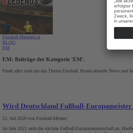
Fussball-Manager.at
BLOG
EM
EM: Beiträge der Kategorie 'EM'.
Finde alles rund um das Thema Fussball. Brand aktuelle News und In
Wird Deutschland Fußball-Europameister
22. Juli 2020 von Fussball-Meister
Im Jahr 2021 steht die nächste Fußball-Europameisterschaft an. Hierbe