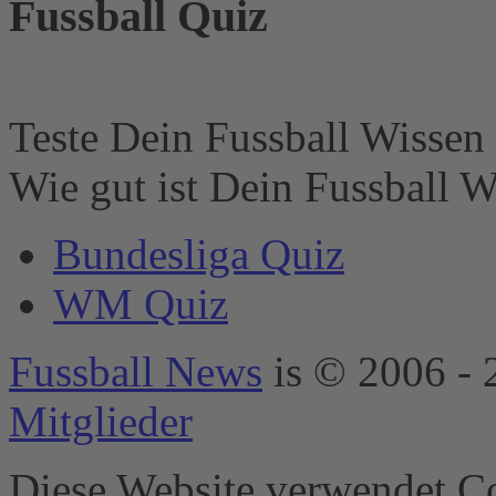
Fussball Quiz
Der Besitzer der
Website muss diese
mit seinem CMP
einrichten, um
diesen Inhalt zur
Liste der
Teste Dein Fussball Wissen 
verwendeten
Technologien
Wie gut ist Dein Fussball W
hinzuzufügen.
powered by
Bundesliga Quiz
Usercentrics
Consent
WM Quiz
Management
Platform
&
eRecht24
Fussball News
is © 2006 - 
Mitglieder
Diese Website verwendet Co