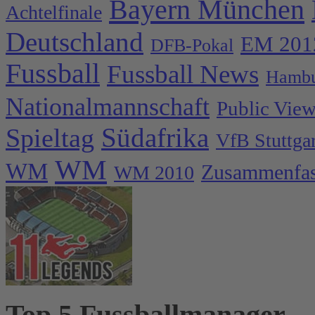
Bayern München
Achtelfinale
Deutschland
EM 201
DFB-Pokal
Fussball
Fussball News
Hambu
Nationalmannschaft
Public Vie
Spieltag
Südafrika
VfB Stuttgar
WM
WM
Zusammenfa
WM 2010
Top 5 Fussballmanager