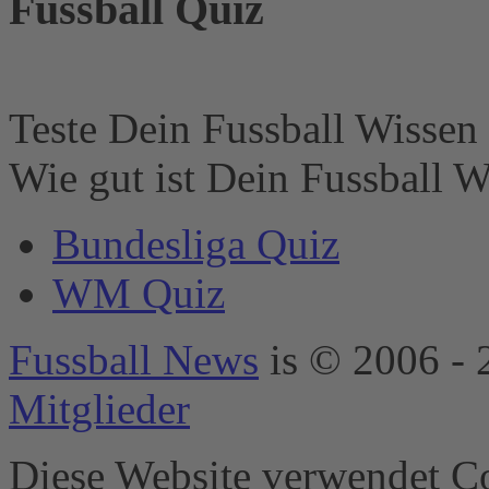
Fussball Quiz
Website muss diese
mit seinem CMP
einrichten, um
diesen Inhalt zur
Liste der
Teste Dein Fussball Wissen 
verwendeten
Technologien
Wie gut ist Dein Fussball W
hinzuzufügen.
powered by
Bundesliga Quiz
Usercentrics
Consent
WM Quiz
Management
Platform
&
eRecht24
Fussball News
is © 2006 - 
Mitglieder
Diese Website verwendet Co