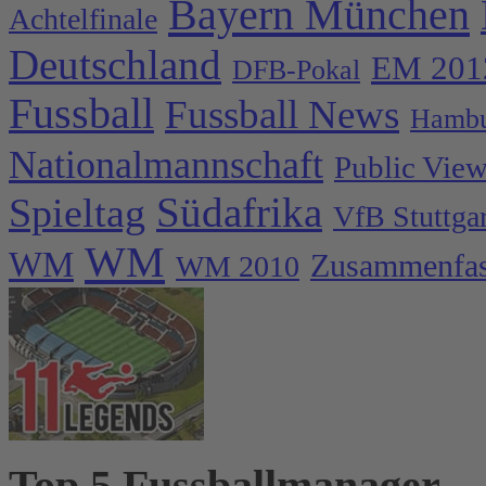
Bayern München
Achtelfinale
Deutschland
EM 201
DFB-Pokal
Fussball
Fussball News
Hambu
Nationalmannschaft
Public Vie
Spieltag
Südafrika
VfB Stuttgar
WM
WM
Zusammenfa
WM 2010
Top 5 Fussballmanager