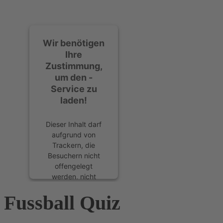
Wir benötigen
Ihre
Zustimmung,
um den -
Service zu
laden!
Dieser Inhalt darf
aufgrund von
Trackern, die
Besuchern nicht
offengelegt
werden, nicht
geladen werden.
Fussball Quiz
Der Besitzer der
Website muss diese
mit seinem CMP