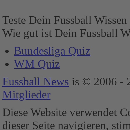
einrichten, um
diesen Inhalt zur
Liste der
Teste Dein Fussball Wissen 
verwendeten
Technologien
Wie gut ist Dein Fussball W
hinzuzufügen.
powered by
Bundesliga Quiz
Usercentrics
Consent
WM Quiz
Management
Platform
&
eRecht24
Fussball News
is © 2006 - 
Mitglieder
Diese Website verwendet Co
dieser Seite navigieren, st