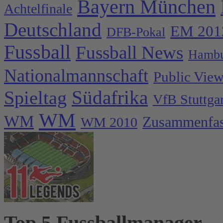
Bayern München
Achtelfinale
Deutschland
EM 201
DFB-Pokal
Fussball
Fussball News
Hambu
Nationalmannschaft
Public Vie
Spieltag
Südafrika
VfB Stuttgar
WM
WM
Zusammenfa
WM 2010
Top 5 Fussballmanager