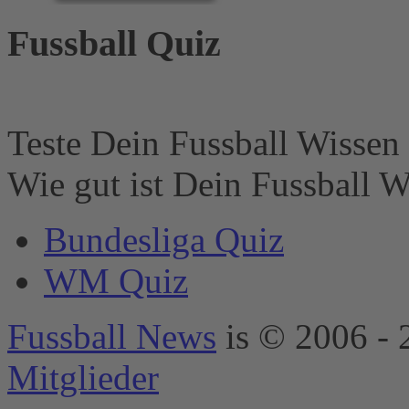
geladen werden.
Fussball Quiz
Der Besitzer der
Website muss diese
mit seinem CMP
einrichten, um
diesen Inhalt zur
Liste der
Teste Dein Fussball Wissen 
verwendeten
Technologien
Wie gut ist Dein Fussball W
hinzuzufügen.
powered by
Bundesliga Quiz
Usercentrics
Consent
WM Quiz
Management
Platform
&
eRecht24
Fussball News
is © 2006 - 
Mitglieder