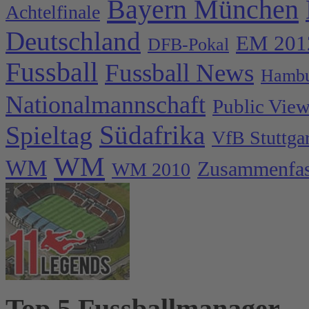
Bayern München
Achtelfinale
Deutschland
EM 201
DFB-Pokal
Fussball
Fussball News
Hambu
Nationalmannschaft
Public Vie
Spieltag
Südafrika
VfB Stuttgar
WM
WM
Zusammenfa
WM 2010
Top 5 Fussballmanager