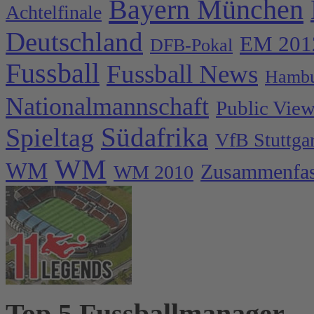
Bayern München
Achtelfinale
Deutschland
EM 201
DFB-Pokal
Fussball
Fussball News
Hambu
Nationalmannschaft
Public Vie
Spieltag
Südafrika
VfB Stuttgar
WM
WM
Zusammenfa
WM 2010
Top 5 Fussballmanager