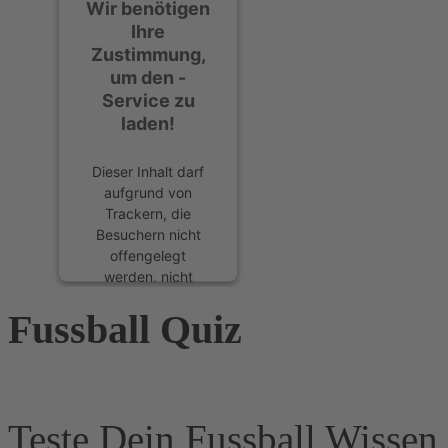
Wir benötigen
Ihre
Zustimmung,
um den -
Service zu
laden!
Dieser Inhalt darf
aufgrund von
Trackern, die
Besuchern nicht
offengelegt
werden, nicht
geladen werden.
Fussball Quiz
Der Besitzer der
Website muss diese
mit seinem CMP
einrichten, um
diesen Inhalt zur
Liste der
Teste Dein Fussball Wissen 
verwendeten