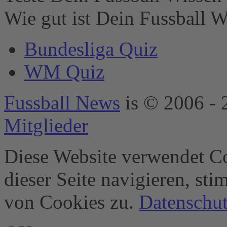
Technologien
Wie gut ist Dein Fussball W
hinzuzufügen.
powered by
Bundesliga Quiz
Usercentrics
Consent
WM Quiz
Management
Platform
&
eRecht24
Fussball News
is © 2006 - 
Mitglieder
Diese Website verwendet Co
dieser Seite navigieren, st
von Cookies zu.
Datenschut