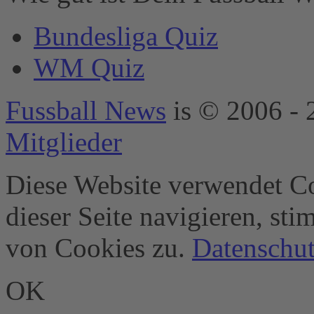
powered by
Bundesliga Quiz
Usercentrics
Consent
WM Quiz
Management
Platform
&
eRecht24
Fussball News
is © 2006 - 
Mitglieder
Diese Website verwendet Co
dieser Seite navigieren, st
von Cookies zu.
Datenschut
OK