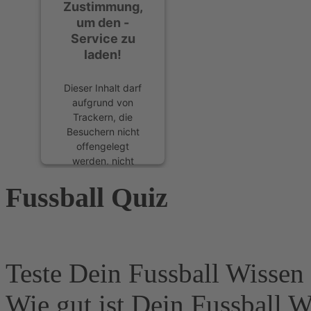
Zustimmung,
um den -
Service zu
laden!
Dieser Inhalt darf
aufgrund von
Trackern, die
Besuchern nicht
offengelegt
werden, nicht
geladen werden.
Fussball Quiz
Der Besitzer der
Website muss diese
mit seinem CMP
einrichten, um
diesen Inhalt zur
Liste der
Teste Dein Fussball Wissen 
verwendeten
Technologien
Wie gut ist Dein Fussball W
hinzuzufügen.