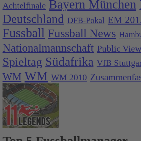
Bayern München
Achtelfinale
Deutschland
EM 201
DFB-Pokal
Fussball
Fussball News
Hambu
Nationalmannschaft
Public Vie
Spieltag
Südafrika
VfB Stuttgar
WM
WM
Zusammenfa
WM 2010
Top 5 Fussballmanager