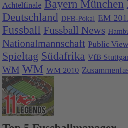
Bayern München
Achtelfinale
Deutschland
EM 201
DFB-Pokal
Fussball
Fussball News
Hambu
Nationalmannschaft
Public Vie
Spieltag
Südafrika
VfB Stuttgar
WM
WM
Zusammenfa
WM 2010
Top 5 Fussballmanager