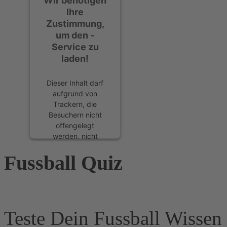
Wir benötigen
Ihre
Zustimmung,
um den -
Service zu
laden!
Dieser Inhalt darf
aufgrund von
Trackern, die
Besuchern nicht
offengelegt
werden, nicht
geladen werden.
Fussball Quiz
Der Besitzer der
Website muss diese
mit seinem CMP
einrichten, um
diesen Inhalt zur
Liste der
Teste Dein Fussball Wissen 
verwendeten