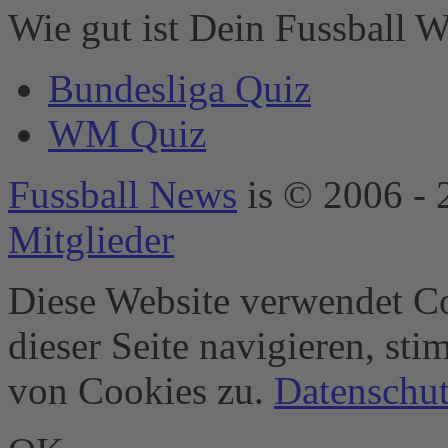
Technologien
Wie gut ist Dein Fussball W
hinzuzufügen.
powered by
Bundesliga Quiz
Usercentrics
Consent
WM Quiz
Management
Platform
&
eRecht24
Fussball News
is © 2006 - 
Mitglieder
Diese Website verwendet Co
dieser Seite navigieren, st
von Cookies zu.
Datenschut