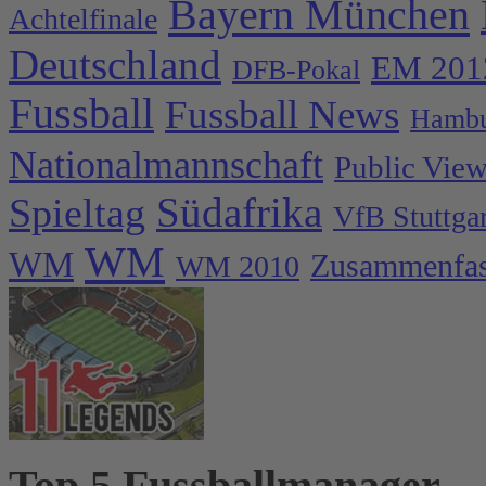
Bayern München
Achtelfinale
Deutschland
EM 201
DFB-Pokal
Fussball
Fussball News
Hambu
Nationalmannschaft
Public Vie
Spieltag
Südafrika
VfB Stuttgar
WM
WM
Zusammenfa
WM 2010
Top 5 Fussballmanager