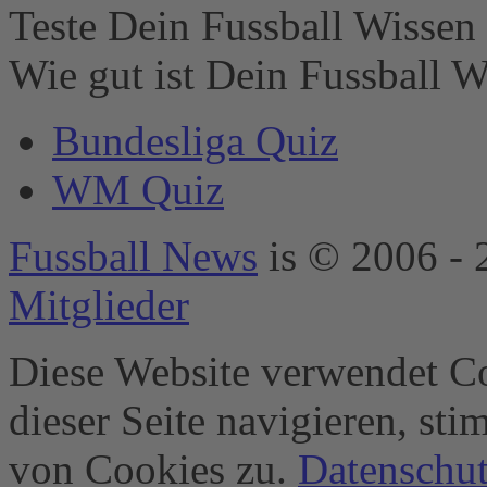
Liste der
Teste Dein Fussball Wissen 
verwendeten
Technologien
Wie gut ist Dein Fussball W
hinzuzufügen.
powered by
Bundesliga Quiz
Usercentrics
Consent
WM Quiz
Management
Platform
&
eRecht24
Fussball News
is © 2006 - 
Mitglieder
Diese Website verwendet Co
dieser Seite navigieren, st
von Cookies zu.
Datenschut