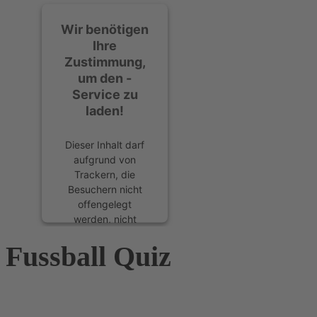
Wir benötigen
Ihre
Zustimmung,
um den -
Service zu
laden!
Dieser Inhalt darf
aufgrund von
Trackern, die
Besuchern nicht
offengelegt
werden, nicht
geladen werden.
Fussball Quiz
Der Besitzer der
Website muss diese
mit seinem CMP
einrichten, um
diesen Inhalt zur