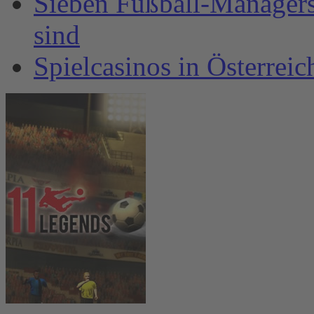
Sieben Fußball-Managersp
sind
Spielcasinos in Österrei