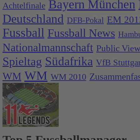
Bayern München
Achtelfinale
Deutschland
EM 201
DFB-Pokal
Fussball
Fussball News
Hambu
Nationalmannschaft
Public Vie
Spieltag
Südafrika
VfB Stuttgar
WM
WM
Zusammenfa
WM 2010
Top 5 Fussballmanager