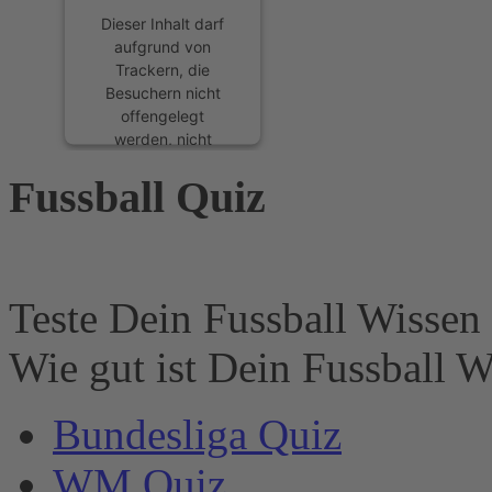
Dieser Inhalt darf
aufgrund von
Trackern, die
Besuchern nicht
offengelegt
werden, nicht
geladen werden.
Fussball Quiz
Der Besitzer der
Website muss diese
mit seinem CMP
einrichten, um
diesen Inhalt zur
Liste der
Teste Dein Fussball Wissen 
verwendeten
Technologien
Wie gut ist Dein Fussball W
hinzuzufügen.
powered by
Bundesliga Quiz
Usercentrics
Consent
WM Quiz
Management