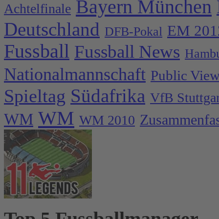
Bayern München
Achtelfinale
Deutschland
EM 201
DFB-Pokal
Fussball
Fussball News
Hambu
Nationalmannschaft
Public Vie
Spieltag
Südafrika
VfB Stuttgar
WM
WM
Zusammenfa
WM 2010
Top 5 Fussballmanager