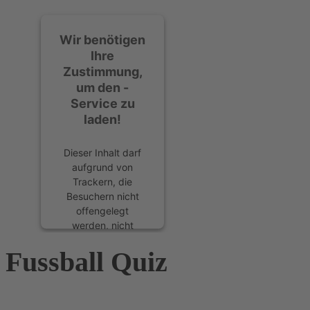
Wir benötigen
Ihre
Zustimmung,
um den -
Service zu
laden!
Dieser Inhalt darf
aufgrund von
Trackern, die
Besuchern nicht
offengelegt
werden, nicht
geladen werden.
Fussball Quiz
Der Besitzer der
Website muss diese
mit seinem CMP
einrichten, um