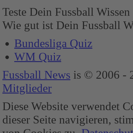
diesen Inhalt zur
Liste der
Teste Dein Fussball Wissen 
verwendeten
Technologien
Wie gut ist Dein Fussball W
hinzuzufügen.
powered by
Bundesliga Quiz
Usercentrics
Consent
WM Quiz
Management
Platform
&
eRecht24
Fussball News
is © 2006 - 
Mitglieder
Diese Website verwendet Co
dieser Seite navigieren, st
von Cookies zu.
Datenschut