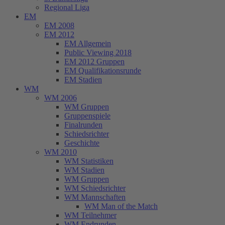
Regional Liga
EM
EM 2008
EM 2012
EM Allgemein
Public Viewing 2018
EM 2012 Gruppen
EM Qualifikationsrunde
EM Stadien
WM
WM 2006
WM Gruppen
Gruppenspiele
Finalrunden
Schiedsrichter
Geschichte
WM 2010
WM Statistiken
WM Stadien
WM Gruppen
WM Schiedsrichter
WM Mannschaften
WM Man of the Match
WM Teilnehmer
WM Endrunden