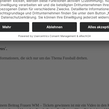
os'.
formationen, die sich nur um das Thema Fussball drehen.
 Beitrag Frauen WM – Tickets gewinnen ist mir ein Video in den Kop