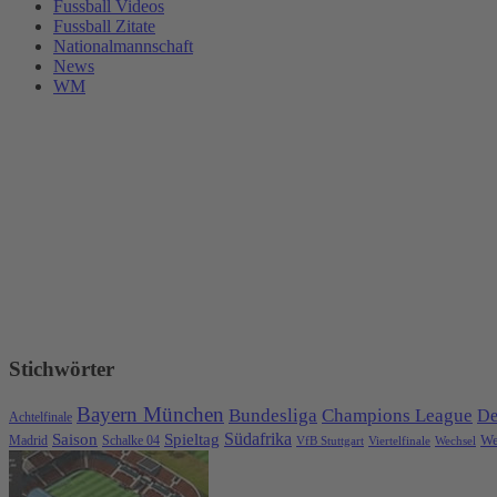
Fussball Videos
Fussball Zitate
Nationalmannschaft
News
WM
Stichwörter
Bayern München
Bundesliga
Champions League
De
Achtelfinale
Spieltag
Südafrika
Saison
We
Madrid
Schalke 04
VfB Stuttgart
Viertelfinale
Wechsel