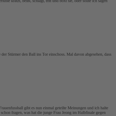
te kratzt, beißt, schlägt, tritt und boxt sie, oder sollte ich sagen
e der Stürmer den Ball ins Tor einschoss. Mal davon abgesehen, dass
Frauenfussball gibt es nun einmal geteilte Meinungen und ich halte
 schon fragen, was hat die junge Frau Jeong im Halbfinale gegen