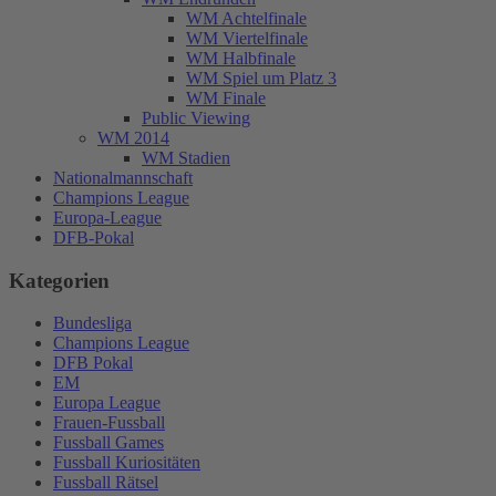
WM Achtelfinale
WM Viertelfinale
WM Halbfinale
WM Spiel um Platz 3
WM Finale
Public Viewing
WM 2014
WM Stadien
Nationalmannschaft
Champions League
Europa-League
DFB-Pokal
Kategorien
Bundesliga
Champions League
DFB Pokal
EM
Europa League
Frauen-Fussball
Fussball Games
Fussball Kuriositäten
Fussball Rätsel