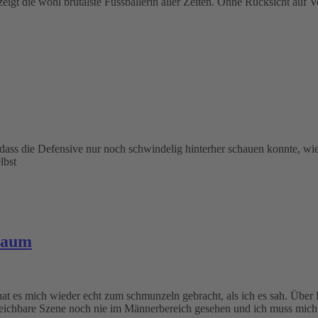
t die wohl brutalste Fussballerin aller Zeiten. Ohne Rücksicht auf Verlus
 dass die Defensive nur noch schwindelig hinterher schauen konnte, wi
lbst
raum
hat es mich wieder echt zum schmunzeln gebracht, als ich es sah. Über 
gleichbare Szene noch nie im Männerbereich gesehen und ich muss mich