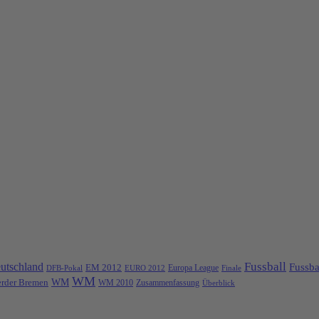
Fussball
utschland
Fussba
EM 2012
Europa League
DFB-Pokal
EURO 2012
Finale
WM
rder Bremen
WM
Zusammenfassung
WM 2010
Überblick