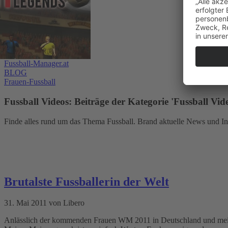
Fussball-Manager.at
BLOG
Frauen-Fussball
Fussball Videos: Beiträge der Kategorie 'Fussball Vide
Finde alles rund um das Thema Fussball. Brand aktuelle News und In
Brutalste Fussballerin der Welt
31. Mai 2011 von Libero
Anlässlich der kommenden Frauen WM 2011 in Deutschland und meinem