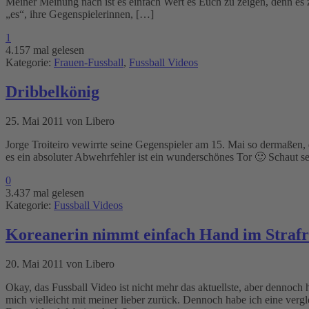
Meiner Meinung nach ist es einfach Wert es Euch zu zeigen, denn es zeig
„es“, ihre Gegenspielerinnen, […]
1
4.157 mal gelesen
Kategorie:
Frauen-Fussball
,
Fussball Videos
Dribbelkönig
25. Mai 2011 von Libero
Jorge Troiteiro vewirrte seine Gegenspieler am 15. Mai so dermaßen,
es ein absoluter Abwehrfehler ist ein wunderschönes Tor 🙂 Schaut se
0
3.437 mal gelesen
Kategorie:
Fussball Videos
Koreanerin nimmt einfach Hand im Straf
20. Mai 2011 von Libero
Okay, das Fussball Video ist nicht mehr das aktuellste, aber dennoch 
mich vielleicht mit meiner lieber zurück. Dennoch habe ich eine ver