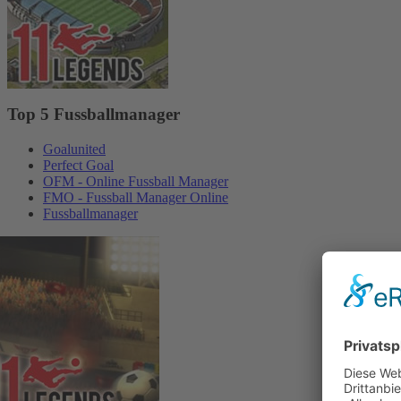
Top 5 Fussballmanager
Goalunited
Perfect Goal
OFM - Online Fussball Manager
FMO - Fussball Manager Online
Fussballmanager