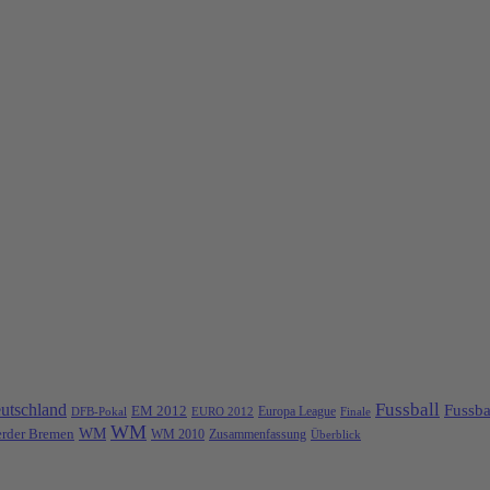
Fussball
utschland
Fussba
EM 2012
Europa League
DFB-Pokal
EURO 2012
Finale
WM
rder Bremen
WM
Zusammenfassung
WM 2010
Überblick