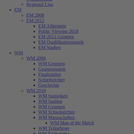
Regional Liga
EM
EM 2008
EM 2012
EM Allgemein
Public Viewing 2018
EM 2012 Gruppen
EM Qualifikationsrunde
EM Stadien
WM
WM 2006
WM Gruppen
Gruppenspiele
Finalrunden
Schiedsrichter
Geschichte
WM 2010
WM Statistiken
WM Stadien
WM Gruppen
WM Schiedsrichter
WM Mannschaften
WM Man of the Match
WM Teilnehmer
WM Endrunden