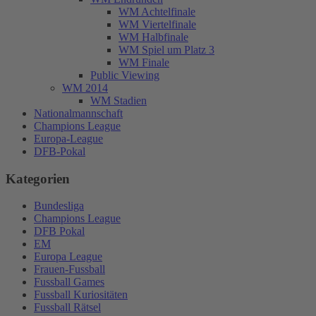
WM Achtelfinale
WM Viertelfinale
WM Halbfinale
WM Spiel um Platz 3
WM Finale
Public Viewing
WM 2014
WM Stadien
Nationalmannschaft
Champions League
Europa-League
DFB-Pokal
Kategorien
Bundesliga
Champions League
DFB Pokal
EM
Europa League
Frauen-Fussball
Fussball Games
Fussball Kuriositäten
Fussball Rätsel