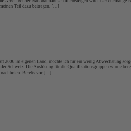
n die Arbeit bei der Nationalmannschaft einsteigen wird. Der ehemalige 
h meinen Teil dazu beitragen, […]
aft 2006 im eigenen Land, möchte ich für ein wenig Abwechslung sorgen
 der Schweiz. Die Auslösung für die Qualifikationsgruppen wurde berei
 nachholen. Bereits vor […]