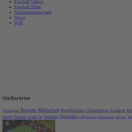
Fussball Videos
Fussball Zitate
Nationalmannschaft
News
WM
Stichwörter
Bayern München
Bundesliga
Champions League
De
Achtelfinale
Spieltag
Südafrika
Saison
We
Madrid
Schalke 04
VfB Stuttgart
Viertelfinale
Wechsel