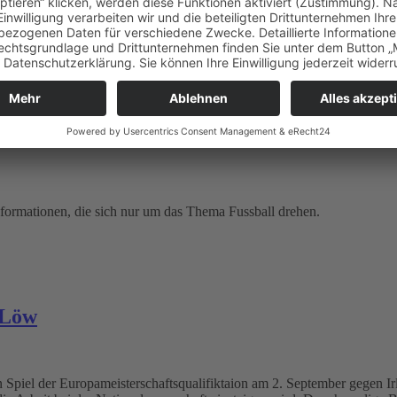
formationen, die sich nur um das Thema Fussball drehen.
 Löw
Spiel der Europameisterschaftsqualifiktaion am 2. September gegen Ir