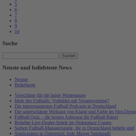
5
6
7
8
9
10
Suche
Suche
nach:
Neuste und beliebteste News
Neuste
Beliebteste
Vorschläge für die lange Winterpause
Idole des Fußballs: Vorbilder mit Verantwortung?
Die interessantesten Fußball Podcasts in Deutschland
Die unterschätzte Wirkung von Klang und Farbe im Slot-Desig
Fußball Quiz – die besten Adressen für Fußball Rätsel
Beliebte Live-Dealer-Spiele im Slotspalace Casino
Sieben Fußball-Managerspiele, die in Deutschland beliebt sind
Spielcasinos in Österreich: Jede Menge Spielspaß!