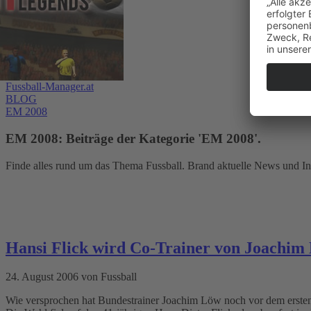
Fussball-Manager.at
BLOG
EM 2008
EM 2008: Beiträge der Kategorie 'EM 2008'.
Finde alles rund um das Thema Fussball. Brand aktuelle News und In
Hansi Flick wird Co-Trainer von Joachim
24. August 2006 von Fussball
Wie versprochen hat Bundestrainer Joachim Löw noch vor dem ersten 