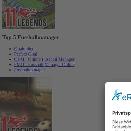
Top 5 Fussballmanager
Goalunited
Perfect Goal
OFM - Online Fussball Manager
FMO - Fussball Manager Online
Fussballmanager