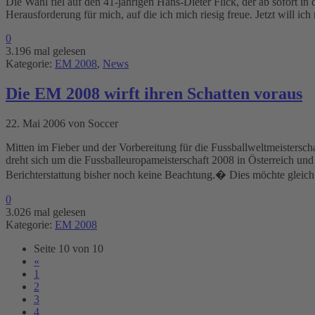
Die Wahl fiel auf den 41-jährigen Hans-Dieter Flick, der ab sofort i
Herausforderung für mich, auf die ich mich riesig freue. Jetzt will ic
0
3.196 mal gelesen
Kategorie:
EM 2008
,
News
Die EM 2008 wirft ihren Schatten voraus
22. Mai 2006 von Soccer
Mitten im Fieber und der Vorbereitung für die Fussballweltmeistersch
dreht sich um die Fussballeuropameisterschaft 2008 in Österreich und
Berichterstattung bisher noch keine Beachtung.� Dies möchte gleich
0
3.026 mal gelesen
Kategorie:
EM 2008
Seite 10 von 10
«
1
2
3
4