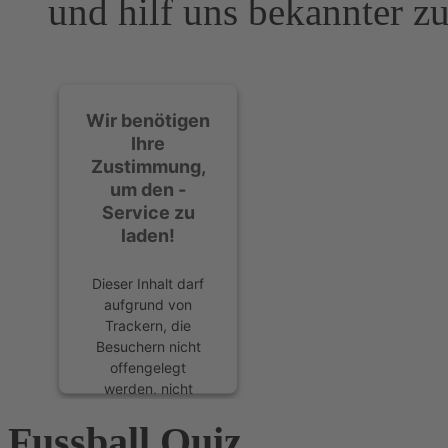
und hilf uns bekannter z
Wir benötigen
Ihre
Zustimmung,
um den -
Service zu
laden!
Dieser Inhalt darf
aufgrund von
Trackern, die
Besuchern nicht
offengelegt
werden, nicht
geladen werden.
Fussball Quiz
Der Besitzer der