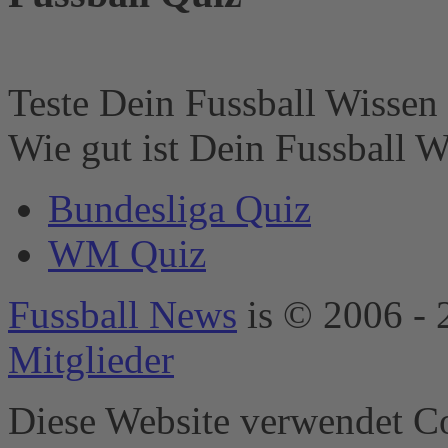
Website muss diese
mit seinem CMP
einrichten, um
diesen Inhalt zur
Liste der
Teste Dein Fussball Wissen 
verwendeten
Technologien
Wie gut ist Dein Fussball W
hinzuzufügen.
powered by
Bundesliga Quiz
Usercentrics
Consent
WM Quiz
Management
Platform
&
eRecht24
Fussball News
is © 2006 - 
Mitglieder
Diese Website verwendet Co