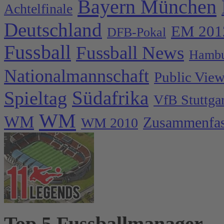
Bayern München
Achtelfinale
Deutschland
EM 201
DFB-Pokal
Fussball
Fussball News
Hambu
Nationalmannschaft
Public Vie
Spieltag
Südafrika
VfB Stuttgar
WM
WM
Zusammenfa
WM 2010
Top 5 Fussballmanager