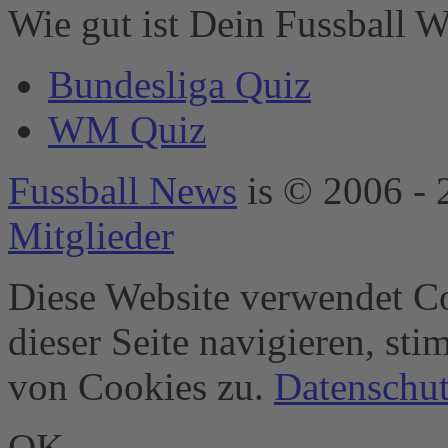
Technologien
Wie gut ist Dein Fussball W
hinzuzufügen.
powered by
Bundesliga Quiz
Usercentrics
Consent
WM Quiz
Management
Platform
&
eRecht24
Fussball News
is © 2006 - 
Mitglieder
Diese Website verwendet Co
dieser Seite navigieren, st
von Cookies zu.
Datenschut
OK