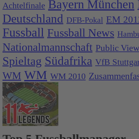
Bayern München
Achtelfinale
Deutschland
EM 201
DFB-Pokal
Fussball
Fussball News
Hambu
Nationalmannschaft
Public Vie
Spieltag
Südafrika
VfB Stuttgar
WM
WM
Zusammenfa
WM 2010
Top 5 Fussballmanager