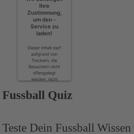
Ihre
Zustimmung,
um den -
Service zu
laden!
Dieser Inhalt darf
aufgrund von
Trackern, die
Besuchern nicht
offengelegt
werden, nicht
geladen werden.
Fussball Quiz
Der Besitzer der
Website muss diese
mit seinem CMP
einrichten, um
diesen Inhalt zur
Liste der
Teste Dein Fussball Wissen 
verwendeten