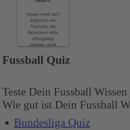
laden!
Dieser Inhalt darf
aufgrund von
Trackern, die
Besuchern nicht
offengelegt
werden, nicht
geladen werden.
Fussball Quiz
Der Besitzer der
Website muss diese
mit seinem CMP
einrichten, um
diesen Inhalt zur
Liste der
Teste Dein Fussball Wissen 
verwendeten
Technologien
Wie gut ist Dein Fussball W
hinzuzufügen.
powered by
Bundesliga Quiz
Usercentrics
Consent