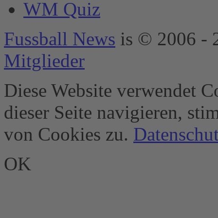
WM Quiz
Management
Platform
&
eRecht24
Fussball News
is © 2006 - 
Mitglieder
Diese Website verwendet Co
dieser Seite navigieren, st
von Cookies zu.
Datenschut
OK