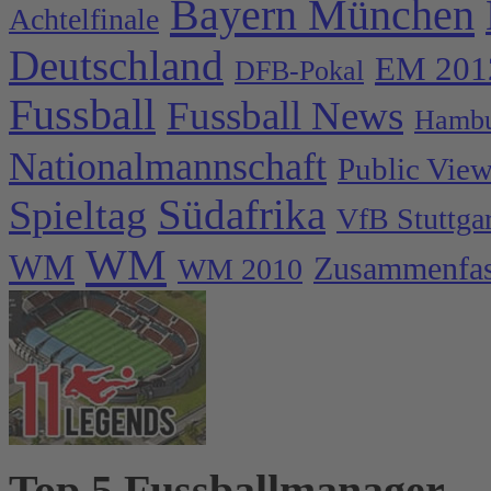
Bayern München
Achtelfinale
Deutschland
EM 201
DFB-Pokal
Fussball
Fussball News
Hambu
Nationalmannschaft
Public Vie
Spieltag
Südafrika
VfB Stuttgar
WM
WM
Zusammenfa
WM 2010
Top 5 Fussballmanager