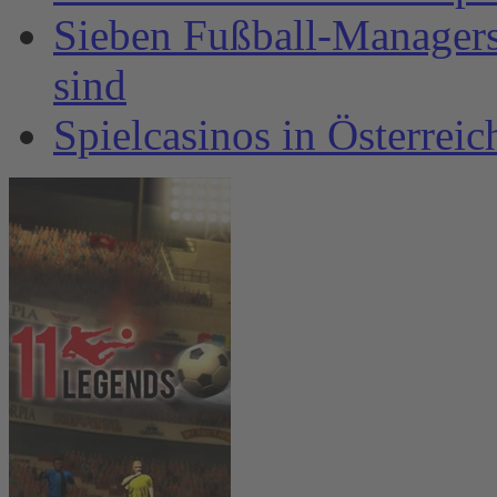
Sieben Fußball-Managersp
sind
Spielcasinos in Österrei