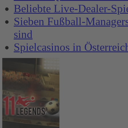
Beliebte Live-Dealer-Spi
Sieben Fußball-Managersp
sind
Spielcasinos in Österrei