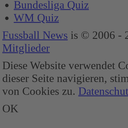
Bundesliga Quiz
Usercentrics
Consent
WM Quiz
Management
Platform
&
eRecht24
Fussball News
is © 2006 - 
Mitglieder
Diese Website verwendet Co
dieser Seite navigieren, st
von Cookies zu.
Datenschut
OK