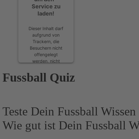
Service zu
laden!
Dieser Inhalt darf
aufgrund von
Trackern, die
Besuchern nicht
offengelegt
werden, nicht
geladen werden.
Fussball Quiz
Der Besitzer der
Website muss diese
mit seinem CMP
einrichten, um
diesen Inhalt zur
Liste der
Teste Dein Fussball Wissen 
verwendeten
Technologien
Wie gut ist Dein Fussball W
hinzuzufügen.
powered by