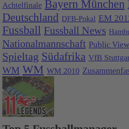
Bayern München
Achtelfinale
Deutschland
EM 201
DFB-Pokal
Fussball
Fussball News
Hambu
Nationalmannschaft
Public Vie
Spieltag
Südafrika
VfB Stuttgar
WM
WM
Zusammenfa
WM 2010
Top 5 Fussballmanager