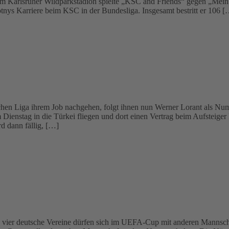
i. Im Karlsruher Wildparkstadion spielte „KSC and Friends“ gegen „M
s Karriere beim KSC in der Bundesliga. Insgesamt bestritt er 106 [
kischen Liga ihrem Job nachgehen, folgt ihnen nun Werner Lorant als N
ienstag in die Türkei fliegen und dort einen Vertrag beim Aufsteiger K
rd dann fällig, […]
 vier deutsche Vereine dürfen sich im UEFA-Cup mit anderen Mannsch