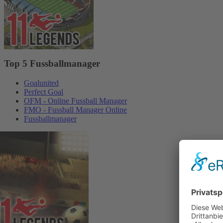
Top 5 Fussballmanager
Goalunited
Perfect Goal
OFM - Online Fussball Manager
FMO - Fussball Manager Online
Fussballmanager