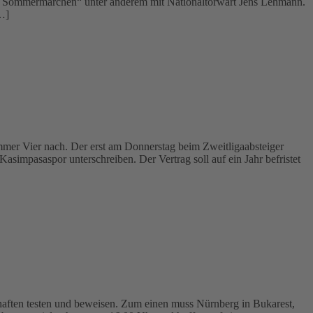
ein Sommermärchen“ unter anderem mit Nationaltorwart Jens Lehmann.
…]
ummer Vier nach. Der erst am Donnerstag beim Zweitligaabsteiger
asimpasaspor unterschreiben. Der Vertrag soll auf ein Jahr befristet
aften testen und beweisen. Zum einen muss Nürnberg in Bukarest,