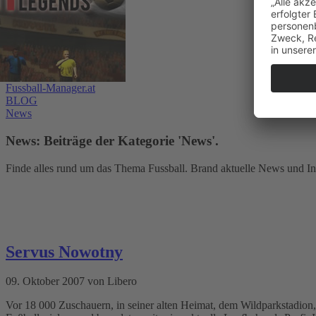
Fussball-Manager.at
BLOG
News
News: Beiträge der Kategorie 'News'.
Finde alles rund um das Thema Fussball. Brand aktuelle News und In
Servus Nowotny
09. Oktober 2007 von Libero
Vor 18 000 Zuschauern, in seiner alten Heimat, dem Wildparkstadion,