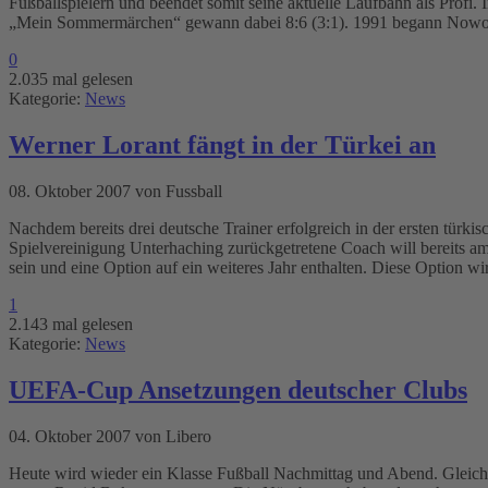
Fußballspielern und beendet somit seine aktuelle Laufbahn als Prof
„Mein Sommermärchen“ gewann dabei 8:6 (3:1). 1991 begann Nowotny
0
2.035 mal gelesen
Kategorie:
News
Werner Lorant fängt in der Türkei an
08. Oktober 2007 von Fussball
Nachdem bereits drei deutsche Trainer erfolgreich in der ersten tür
Spielvereinigung Unterhaching zurückgetretene Coach will bereits am D
sein und eine Option auf ein weiteres Jahr enthalten. Diese Option wi
1
2.143 mal gelesen
Kategorie:
News
UEFA-Cup Ansetzungen deutscher Clubs
04. Oktober 2007 von Libero
Heute wird wieder ein Klasse Fußball Nachmittag und Abend. Gleich