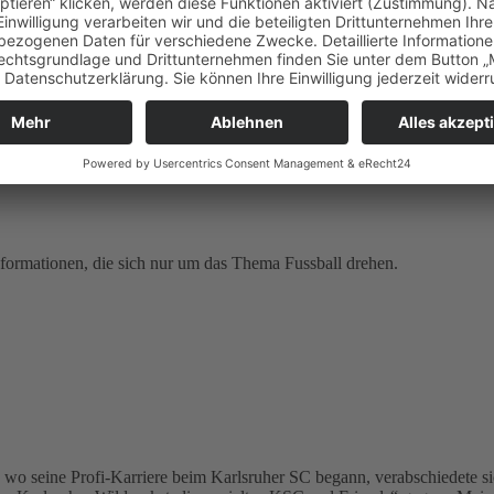
formationen, die sich nur um das Thema Fussball drehen.
 wo seine Profi-Karriere beim Karlsruher SC begann, verabschiedete sic