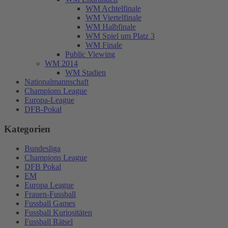
WM Achtelfinale
WM Viertelfinale
WM Halbfinale
WM Spiel um Platz 3
WM Finale
Public Viewing
WM 2014
WM Stadien
Nationalmannschaft
Champions League
Europa-League
DFB-Pokal
Kategorien
Bundesliga
Champions League
DFB Pokal
EM
Europa League
Frauen-Fussball
Fussball Games
Fussball Kuriositäten
Fussball Rätsel