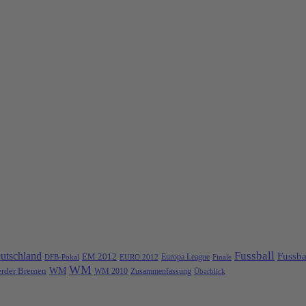
Fussball
utschland
Fussba
EM 2012
Europa League
DFB-Pokal
EURO 2012
Finale
WM
rder Bremen
WM
Zusammenfassung
WM 2010
Überblick