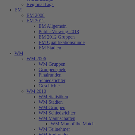
Regional Liga
EM
EM 2008
EM 2012
EM Allgemein
Public Viewing 2018
EM 2012 Gruppen
EM Qualifikationsrunde
EM Stadien
WM
WM 2006
WM Gruppen
Gruppenspiele
Finalrunden
Schiedsrichter
Geschichte
WM 2010
WM Statistiken
WM Stadien
WM Gruppen
WM Schiedsrichter
WM Mannschaften
WM Man of the Match
WM Teilnehmer
WM Endrunden