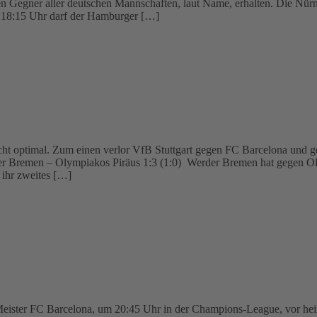
n Gegner aller deutschen Mannschaften, laut Name, erhalten. Die Nürn
 18:15 Uhr darf der Hamburger […]
nicht optimal. Zum einen verlor VfB Stuttgart gegen FC Barcelona und
der Bremen – Olympiakos Piräus 1:3 (1:0) Werder Bremen hat gegen Oly
 ihr zweites […]
eister FC Barcelona, um 20:45 Uhr in der Champions-League, vor heim