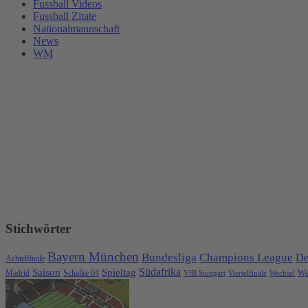
Fussball Videos
Fussball Zitate
Nationalmannschaft
News
WM
Stichwörter
Bayern München
Bundesliga
Champions League
De
Achtelfinale
Spieltag
Südafrika
Saison
We
Madrid
Schalke 04
VfB Stuttgart
Viertelfinale
Wechsel