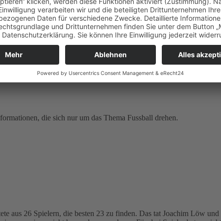
formationen, die sich nur um das Thema Fussball drehen.
tete aus 26 Spielern, die besten 23 zu finden. Das tat Joachim Löw und