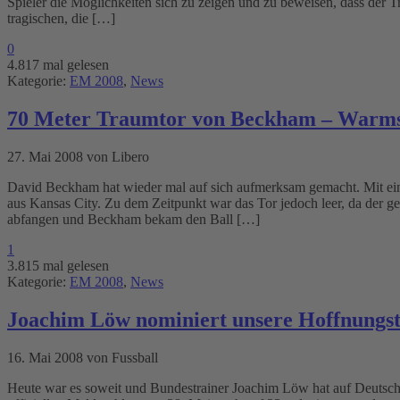
Spieler die Möglichkeiten sich zu zeigen und zu beweisen, dass der T
tragischen, die […]
0
4.817 mal gelesen
Kategorie:
EM 2008
,
News
70 Meter Traumtor von Beckham – Warmsc
27. Mai 2008 von Libero
David Beckham hat wieder mal auf sich aufmerksam gemacht. Mit eine
aus Kansas City. Zu dem Zeitpunkt war das Tor jedoch leer, da der g
abfangen und Beckham bekam den Ball […]
1
3.815 mal gelesen
Kategorie:
EM 2008
,
News
Joachim Löw nominiert unsere Hoffnungst
16. Mai 2008 von Fussball
Heute war es soweit und Bundestrainer Joachim Löw hat auf Deutsch