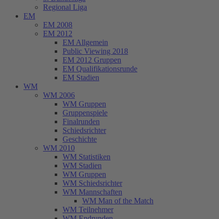
Regional Liga
EM
EM 2008
EM 2012
EM Allgemein
Public Viewing 2018
EM 2012 Gruppen
EM Qualifikationsrunde
EM Stadien
WM
WM 2006
WM Gruppen
Gruppenspiele
Finalrunden
Schiedsrichter
Geschichte
WM 2010
WM Statistiken
WM Stadien
WM Gruppen
WM Schiedsrichter
WM Mannschaften
WM Man of the Match
WM Teilnehmer
WM Endrunden