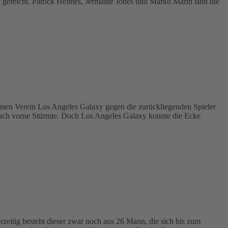
t gereicht. Patrick Helmes, Jermaine Jones und Marko Marin sind die
inen Verein Los Angeles Galaxy gegen die zurückliegenden Spieler
t nach vorne Stürmte. Doch Los Angeles Galaxy konnte die Ecke
eitig besteht dieser zwar noch aus 26 Mann, die sich bis zum