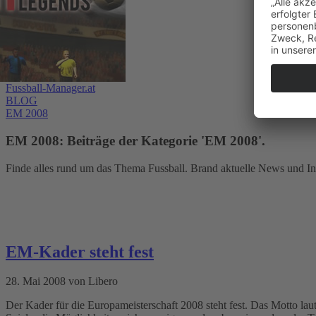
Fussball-Manager.at
BLOG
EM 2008
EM 2008: Beiträge der Kategorie 'EM 2008'.
Finde alles rund um das Thema Fussball. Brand aktuelle News und In
EM-Kader steht fest
28. Mai 2008 von Libero
Der Kader für die Europameisterschaft 2008 steht fest. Das Motto lau