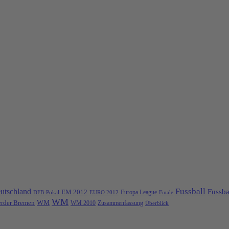
Fussball
utschland
Fussba
EM 2012
Europa League
DFB-Pokal
EURO 2012
Finale
WM
rder Bremen
WM
Zusammenfassung
WM 2010
Überblick