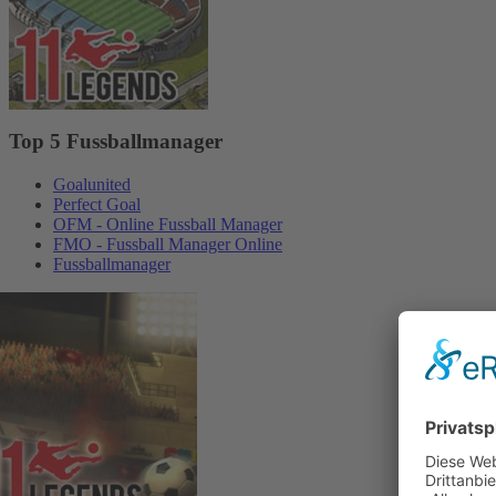
Top 5 Fussballmanager
Goalunited
Perfect Goal
OFM - Online Fussball Manager
FMO - Fussball Manager Online
Fussballmanager