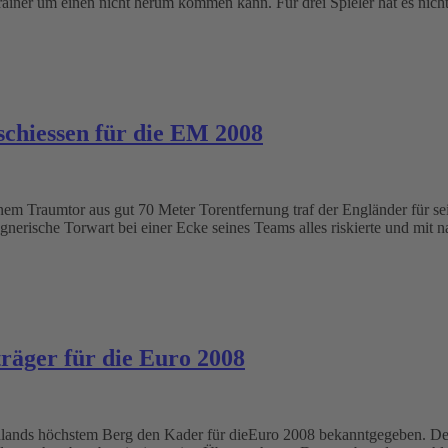
rainer um einen nicht herum kommen kann. Für drei Spieler hat es nich
hiessen für die EM 2008
m Traumtor aus gut 70 Meter Torentfernung traf der Engländer für se
egnerische Torwart bei einer Ecke seines Teams alles riskierte und mi
räger für die Euro 2008
lands höchstem Berg den Kader für dieEuro 2008 bekanntgegeben. Derz