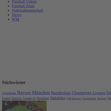
Fussball Videos
Fussball Zitate
Nationalmannschaft
News
WM
Stichwörter
Bayern München
Bundesliga
Champions League
De
Achtelfinale
Spieltag
Südafrika
Saison
We
Madrid
Schalke 04
VfB Stuttgart
Viertelfinale
Wechsel