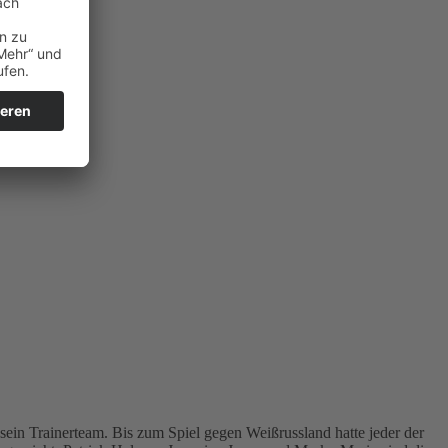
 sein Trainerteam. Bis zum Spiel gegen Weißrussland hatte jeder der