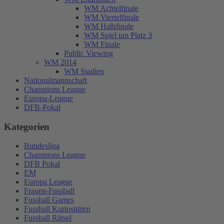
WM Achtelfinale
WM Viertelfinale
WM Halbfinale
WM Spiel um Platz 3
WM Finale
Public Viewing
WM 2014
WM Stadien
Nationalmannschaft
Champions League
Europa-League
DFB-Pokal
Kategorien
Bundesliga
Champions League
DFB Pokal
EM
Europa League
Frauen-Fussball
Fussball Games
Fussball Kuriositäten
Fussball Rätsel