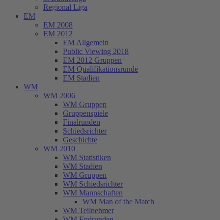
Regional Liga
EM
EM 2008
EM 2012
EM Allgemein
Public Viewing 2018
EM 2012 Gruppen
EM Qualifikationsrunde
EM Stadien
WM
WM 2006
WM Gruppen
Gruppenspiele
Finalrunden
Schiedsrichter
Geschichte
WM 2010
WM Statistiken
WM Stadien
WM Gruppen
WM Schiedsrichter
WM Mannschaften
WM Man of the Match
WM Teilnehmer
WM Endrunden