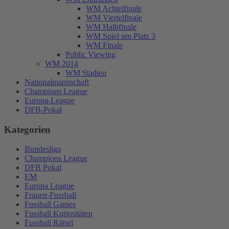
WM Achtelfinale
WM Viertelfinale
WM Halbfinale
WM Spiel um Platz 3
WM Finale
Public Viewing
WM 2014
WM Stadien
Nationalmannschaft
Champions League
Europa-League
DFB-Pokal
Kategorien
Bundesliga
Champions League
DFB Pokal
EM
Europa League
Frauen-Fussball
Fussball Games
Fussball Kuriositäten
Fussball Rätsel