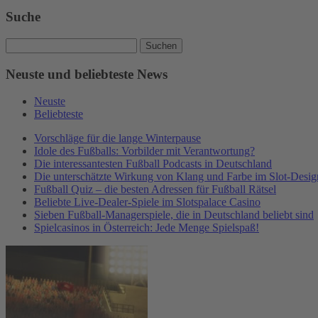
Suche
Suche
nach:
Neuste und beliebteste News
Neuste
Beliebteste
Vorschläge für die lange Winterpause
Idole des Fußballs: Vorbilder mit Verantwortung?
Die interessantesten Fußball Podcasts in Deutschland
Die unterschätzte Wirkung von Klang und Farbe im Slot-Desig
Fußball Quiz – die besten Adressen für Fußball Rätsel
Beliebte Live-Dealer-Spiele im Slotspalace Casino
Sieben Fußball-Managerspiele, die in Deutschland beliebt sind
Spielcasinos in Österreich: Jede Menge Spielspaß!