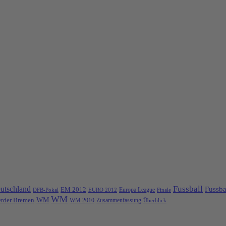
Fussball
utschland
Fussba
EM 2012
Europa League
DFB-Pokal
EURO 2012
Finale
WM
rder Bremen
WM
Zusammenfassung
WM 2010
Überblick