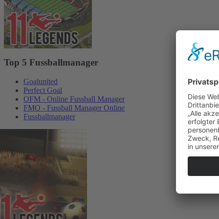
Top 5 Fussballmanager
Goalunited
Perfect Goal
OFM - Online Fussball Manager
FMO - Fussball Manager Online
Fussballmanager