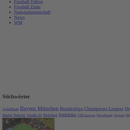
Fussball Videos
Fussball Zitate
Nationalmannschaft
News
WM
Stichwörter
Bayern München
Bundesliga
Champions League
De
Achtelfinale
Spieltag
Südafrika
Saison
We
Madrid
Schalke 04
VfB Stuttgart
Viertelfinale
Wechsel