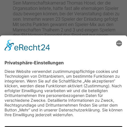
Sein Mannschaftskamerad Thomas Hösel, der die
Organisation leitete, hätte fast alle ehemaligen Spieler
dazu bewegen können, bei der Veranstaltung dabei zu
sein. Immerhin waren 23 Spieler der Einladung gefolgt.
Mit sechs Punkten gewannt ein Spieler-Mix aus den
Mannschaften Thalheim 2 und 3 und einigen Spielern
des SV Victoria Einsiedel das Spiel mit nur einem
Gegentor. Der offizielle Festakt ging am Abend weiter.
Zahlreiche geladene und prominente Gäste, darunter
der Landrat des Erzgebirgskreises, Frank Vogel und
der stellvertretende Vorsitzende des sächsischen
Fußball-Verbandes, Herr Gernhardt waren anwesend.
Der SV Tanne Thalheim in 2018
Heute zählt der Großverein SV Tanne rund 780
Mitglieder, die sich auf sieben Abteilungen verteilen. Er
ist nach dem FC Erzgebirge Aue der zweitgrößte
Verein im Erzgebirgskreis. Die stärkste Abteilung davon
ist dem Fußballsport zugeordnet und etwa 260
Mitglieder stark. In der Saison 2016/17 errang die 1.
Herrenmannschaft des SV Tanne Thalheim 2 den 1.
Platz. Ebenfalls die B-Junioren SpG