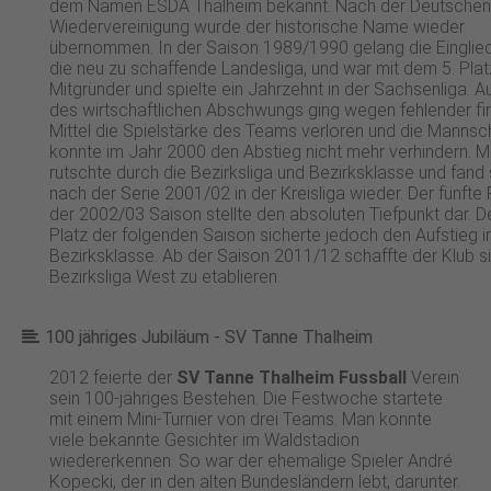
dem Namen ESDA Thalheim bekannt. Nach der Deutschen
Wiedervereinigung wurde der historische Name wieder
übernommen. In der Saison 1989/1990 gelang die Einglied
die neu zu schaffende Landesliga, und war mit dem 5. Plat
Mitgründer und spielte ein Jahrzehnt in der Sachsenliga. A
des wirtschaftlichen Abschwungs ging wegen fehlender fin
Mittel die Spielstärke des Teams verloren und die Mannsc
konnte im Jahr 2000 den Abstieg nicht mehr verhindern. 
rutschte durch die Bezirksliga und Bezirksklasse und fand 
nach der Serie 2001/02 in der Kreisliga wieder. Der fünfte P
der 2002/03 Saison stellte den absoluten Tiefpunkt dar. D
Platz der folgenden Saison sicherte jedoch den Aufstieg i
Bezirksklasse. Ab der Saison 2011/12 schaffte der Klub si
Bezirksliga West zu etablieren.
100 jähriges Jubiläum - SV Tanne Thalheim
2012 feierte der
SV Tanne Thalheim Fussball
Verein
sein 100-jähriges Bestehen. Die Festwoche startete
mit einem Mini-Turnier von drei Teams. Man konnte
viele bekannte Gesichter im Waldstadion
wiedererkennen. So war der ehemalige Spieler André
Kopecki, der in den alten Bundesländern lebt, darunter.