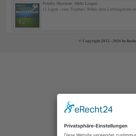
Penalty Shootout: Multi League
12 Ligen - eine Trophäe! Wähle dein Lieblingsteam und
© Copyright 2012 - 2026 by
fussb