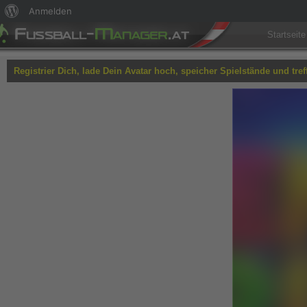
Über
Anmelden
WordPress
Startseite
Registrier Dich, lade Dein Avatar hoch, speicher Spielstände und tref