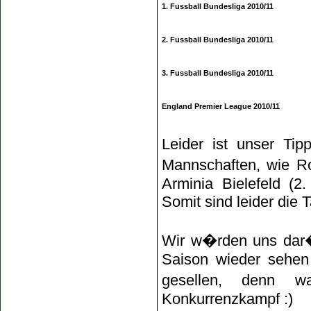
1. Fussball Bundesliga 2010/11
2. Fussball Bundesliga 2010/11
3. Fussball Bundesliga 2010/11
England Premier League 2010/11
Leider ist unser Tip
Mannschaften, wie R
Arminia Bielefeld (2
Somit sind leider die T
Wir w�rden uns dar�
Saison wieder sehen
gesellen, denn w
Konkurrenzkampf :)