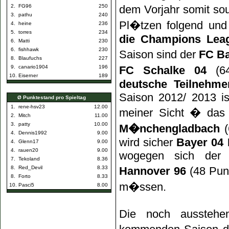
2.
FG96
250
dem Vorjahr somit so
3.
pathu
240
Pl�tzen folgend und 
4.
heine
236
5.
torres
234
die Champions Lea
6.
Matti
230
6.
fishhawk
230
Saison sind der
FC B
8.
Blaufuchs
227
9.
canario1904
196
FC Schalke 04
(64
10.
Eiserner
189
deutsche Teilnehm
Saison 2012/ 2013 is
Ø Punktestand pro Spieltag
1.
rene-hsv23
12.00
meiner Sicht � da
2.
Mitch
11.00
3.
patty
10.00
M�nchengladbach
(
4.
Dennis1992
9.00
wird sicher
Bayer 04
4.
Glenn17
9.00
4.
rauen20
9.00
wogegen sich de
7.
Tekoland
8.36
8.
Red_Devil
8.33
Hannover 96
(48 Punk
8.
Forto
8.33
m�ssen.
10.
Pasci5
8.00
Die noch ausstehe