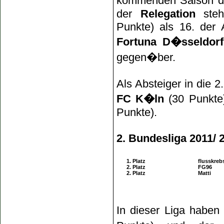
kommenden Saison de
der
Relegation
steh
Punkte) als 16. der 
Fortuna D�sseldorf
gegen�ber.
Als Absteiger in die 2
FC K�ln
(30 Punkte
Punkte).
2. Bundesliga 2011/ 
1. Platz
flusskreb
2. Platz
FG96
2. Platz
Matti
In dieser Liga haben