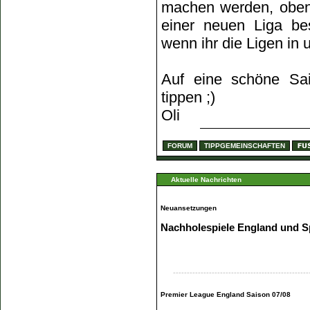
machen werden, oben 
einer neuen Liga be
wenn ihr die Ligen in
Auf eine schöne Sai
tippen ;)
Oli
FORUM
TIPPGEMEINSCHAFTEN
Aktuelle Nachrichten
Neuansetzungen
Nachholespiele England und S
-------------------------------------------------
Premier League England Saison 07/08