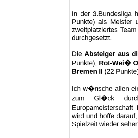
In der 3.Bundesliga 
Punkte) als Meister
zweitplatziertes Team
durchgesetzt.
Die
Absteiger aus di
Punkte),
Rot-Wei� O
Bremen II
(22 Punkte)
Ich w�nsche allen e
zum Gl�ck durch
Europameisterschaft
wird und hoffe darauf
Spielzeit wieder sehen