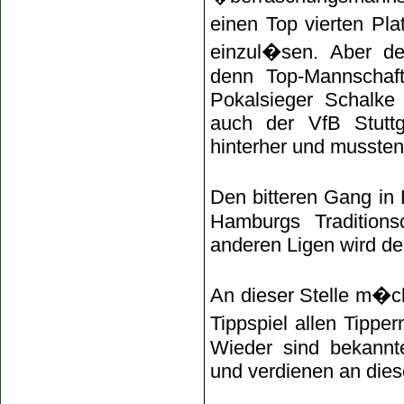
einen Top vierten Pla
einzul�sen. Aber de
denn Top-Mannschaf
Pokalsieger Schalke
auch der VfB Stuttg
hinterher und mussten
Den bitteren Gang in
Hamburgs Traditions
anderen Ligen wird der
An dieser Stelle m�
Tippspiel allen Tippe
Wieder sind bekannt
und verdienen an dies