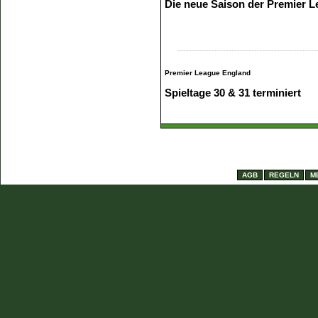
Die neue Saison der Premier Le
-------------------------------------------------
Premier League England
Spieltage 30 & 31 terminiert
AGB
REGELN
M