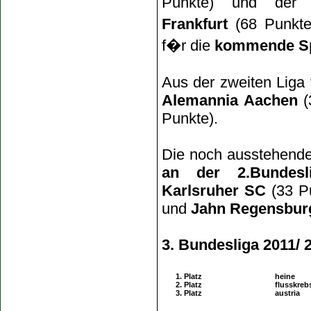
Punkte) und der l
Frankfurt
(68 Punkte
f�r die
kommende Spi
Aus der zweiten Liga
Alemannia Aachen
(
Punkte).
Die noch ausstehend
an der 2.Bundesl
Karlsruher SC
(33 Pu
und
Jahn Regensbur
3. Bundesliga 2011/ 
1. Platz
heine
2. Platz
flusskreb
3. Platz
austria