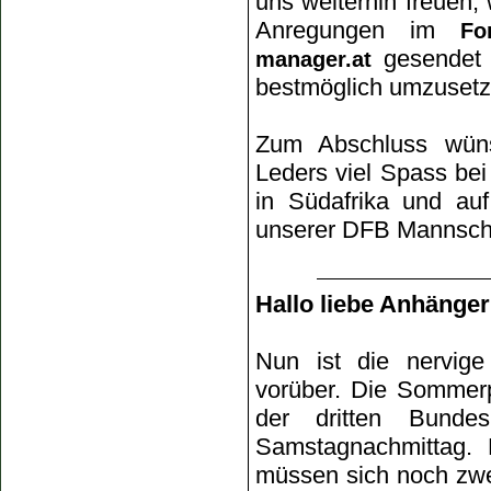
uns weiterhin freuen
Anregungen im
Fo
gesendet 
manager.at
bestmöglich umzusetzen
Zum Abschluss wüns
Leders viel Spass be
in Südafrika und auf
unserer DFB Mannscha
Hallo liebe Anhänge
Nun ist die nervige
vorüber. Die Sommerp
der dritten Bundes
Samstagnachmittag. 
müssen sich noch zwe