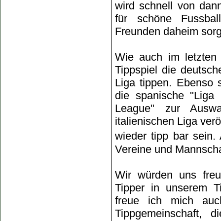
wird schnell von dan
für schöne Fussbal
Freunden daheim sorg
Wie auch im letzten
Tippspiel die deutsch
Liga tippen. Ebenso 
die spanische "Liga
League" zur Ausw
italienischen Liga verö
wieder tipp bar sein
Vereine und Mannschaf
Wir würden uns freu
Tipper in unserem T
freue ich mich auc
Tippgemeinschaft, 