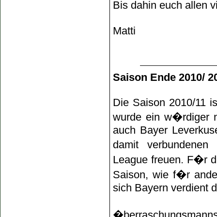
Bis dahin euch allen 
Matti
Saison Ende 2010/ 2
Die Saison 2010/11 is
wurde ein w�rdiger 
auch Bayer Leverkuse
damit verbundenen 
League freuen. F�r d
Saison, wie f�r and
sich Bayern verdient de
�berraschungsmannsc