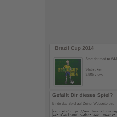
Brazil Cup 2014
Start der road to WM
Statistiken
3.805 views
Gefällt Dir dieses Spiel?
Binde das Spiel auf Deiner Webseite ein: