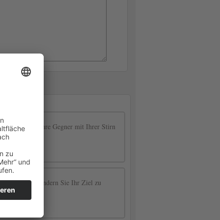
d schlagen Sie Ihre Gegner mit Ihrer Stirn
 Gegner und hindern Sie Ihr Ziel zu