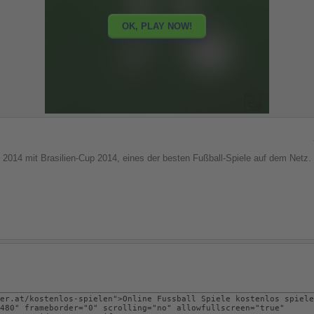
 2014 mit Brasilien-Cup 2014, eines der besten Fußball-Spiele auf dem Netz.