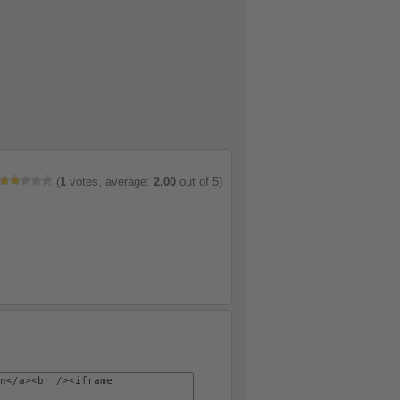
(
1
votes, average:
2,00
out of 5)