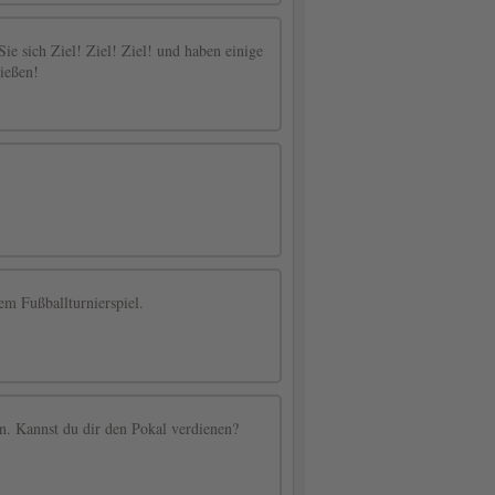
ie sich Ziel! Ziel! Ziel! und haben einige
hießen!
em Fußballturnierspiel.
n. Kannst du dir den Pokal verdienen?