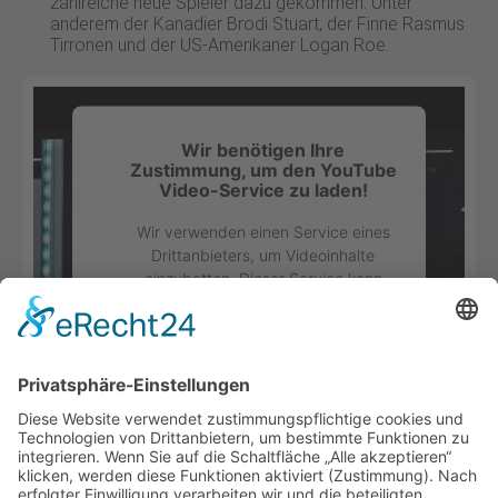
zahlreiche neue Spieler dazu gekommen. Unter
anderem der Kanadier Brodi Stuart, der Finne Rasmus
Tirronen und der US-Amerikaner Logan Roe.
Wir benötigen Ihre
Zustimmung, um den YouTube
Video-Service zu laden!
Wir verwenden einen Service eines
Drittanbieters, um Videoinhalte
einzubetten. Dieser Service kann
Daten zu Ihren Aktivitäten sammeln.
Bitte lesen Sie die Details durch und
stimmen Sie der Nutzung des Service
zu, um dieses Video anzusehen.
Mehr Informationen
Obwohl es 2020 zum Wegfall der Sponsoren kam,
konnte man sich auf einen Nachfolgevertrag mit der
Akzeptieren