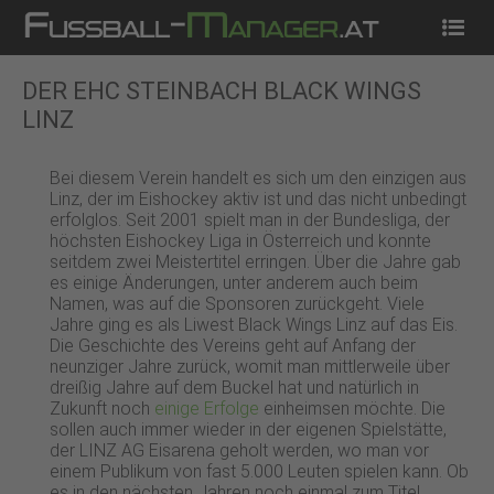
Startseite
News
Tippspiel
Kostenlos Spielen
DER EHC STEINBACH BLACK WINGS
LINZ
Bei diesem Verein handelt es sich um den einzigen aus
Linz, der im Eishockey aktiv ist und das nicht unbedingt
erfolglos. Seit 2001 spielt man in der Bundesliga, der
höchsten Eishockey Liga in Österreich und konnte
seitdem zwei Meistertitel erringen. Über die Jahre gab
es einige Änderungen, unter anderem auch beim
Namen, was auf die Sponsoren zurückgeht. Viele
Jahre ging es als Liwest Black Wings Linz auf das Eis.
Die Geschichte des Vereins geht auf Anfang der
neunziger Jahre zurück, womit man mittlerweile über
dreißig Jahre auf dem Buckel hat und natürlich in
Zukunft noch
einige Erfolge
einheimsen möchte. Die
sollen auch immer wieder in der eigenen Spielstätte,
der LINZ AG Eisarena geholt werden, wo man vor
einem Publikum von fast 5.000 Leuten spielen kann. Ob
es in den nächsten Jahren noch einmal zum Titel