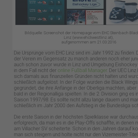
Bildquelle: Screenshot der Homepage vom EHC Steinbach Bla
Linz (www.ehcliwestlinz.at),
aufgenommen am 21.03.2016
Die Ursprünge vom EHC Linz sind im Jahr 1992 zu finden. D
der Verein im Gegensatz zu manch anderen noch eher jun
auch schon zuvor wurde in Linz und Umgebung Eishockey 
in dem Fall nicht der
online Fußball Manager
. Der UEC Linz
sich damals aus finanziellen Gründen nicht halten und wur
schließlich aufgelöst. In der Folge wurden die Black Wings
gegründet, die ihre Anfänge in der Oberliga machten, aber
bald in der Regionalliga spielten. In die 2. Division ging es i
Saison 1997/98. Es sollte nicht allzu lange dauern und ma
schließlich im Jahr 2000 den Aufstieg in die Bundesliga sc
Die erste Saison in der höchsten Spielklasse war durchau
erfolgreich, da man es in die Play-Offs schaffte, in denen
am Villacher SV scheiterte. Schon in den Jahren darauf k
man sich steigern und holte nicht nur den Vizemeister-Titel