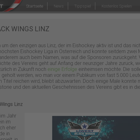
Startseite
News
Tippspiel
Kostenlos Spielen
CK WINGS LINZ
 um den einzigen aus Linz, der im Eishockey aktiv ist und das nic
 höchsten Eishockey Liga in Österreich und konnte seitdem zwei Me
 anderem auch beim Namen, was auf die Sponsoren zurückgeht. Vi
ichte des Vereins geht auf Anfang der neunziger Jahre zurück, wo
ürlich in Zukunft noch
einige Erfolge
einheimsen möchte. Die soll
a geholt werden, wo man vor einem Publikum von fast 5.000 Leute
Titel reichen wird, bleibt abzuwarten. Doch einige Male konnte m
istorie und den aktuellen Geschehnissen des Vereins gibt es in d
 Wings Linz
 im Jahr
ein im
ch eher
de in
ielt, in