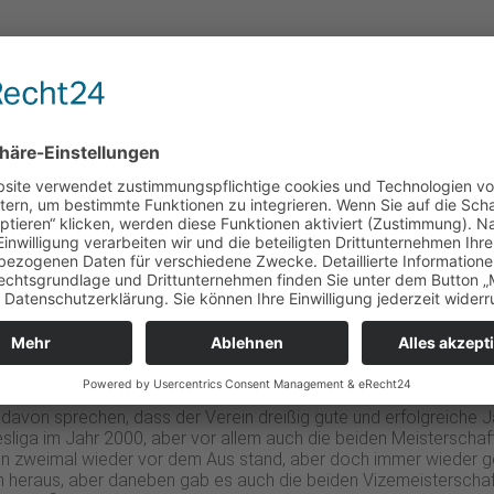
lack Wings Linz
er man konnte alsbald wieder zu älterer Stärke zurückfinden. Ba
pieler wurden zu dieser Zeit auch in die Nationalmannschaft beru
arauf konnte man ein eigenes Farmteam in der Oberliga etabliere
 zum Einsatz kommen können, die dann den Sprung in die Profima
t.
deres Ergebnis hervorgebracht, denn als einzigem Team überhaup
ufzuholen. So konnte man schlussendlich noch mit 4:3 gegen die
nnte man in der folgenden Saison nicht an die guten Leistungen 
haft
wurde zum zweiten Mal gewonnen. In den Jahren darauf kon
te große Änderung erfolgte 2020, da man die beiden Hauptsponso
ass man aktuell Steinbach Black Wings Linz auftritt.
davon sprechen, dass der Verein dreißig gute und erfolgreiche Ja
desliga im Jahr 2000, aber vor allem auch die beiden Meisterscha
on zweimal wieder vor dem Aus stand, aber doch immer wieder ge
ch heraus, aber daneben gab es auch die beiden Vizemeisterscha