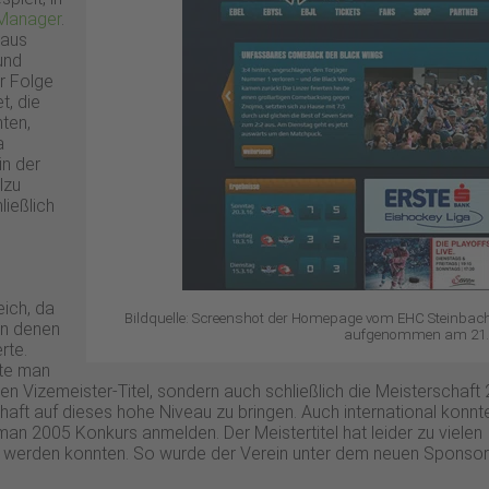
 Manager
.
 aus
und
er Folge
t, die
ten,
a
in der
lzu
ießlich
eich, da
Bildquelle: Screenshot der Homepage vom EHC Steinbach 
 in denen
aufgenommen am 21.
rte.
nte man
 den Vizemeister-Titel, sondern auch schließlich die Meisterschaft
aft auf dieses hohe Niveau zu bringen. Auch international konnt
an 2005 Konkurs anmelden. Der Meistertitel hat leider zu vielen In
t werden konnten. So wurde der Verein unter dem neuen Sponso