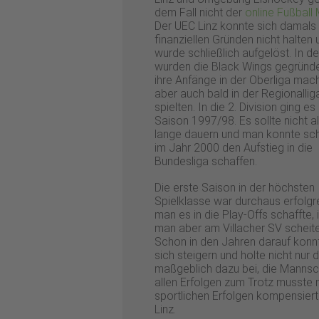
dem Fall nicht der
online Fußball
Der UEC Linz konnte sich damals
finanziellen Gründen nicht halten 
wurde schließlich aufgelöst. In d
wurden die Black Wings gegründe
ihre Anfänge in der Oberliga mach
aber auch bald in der Regionallig
spielten. In die 2. Division ging es 
Saison 1997/98. Es sollte nicht al
lange dauern und man konnte schl
im Jahr 2000 den Aufstieg in die
Bundesliga schaffen.
Die erste Saison in der höchsten
Spielklasse war durchaus erfolgr
man es in die Play-Offs schaffte,
man aber am Villacher SV scheite
Schon in den Jahren darauf kon
sich steigern und holte nicht nur
maßgeblich dazu bei, die Mannsch
allen Erfolgen zum Trotz musste m
sportlichen Erfolgen kompensier
Linz.