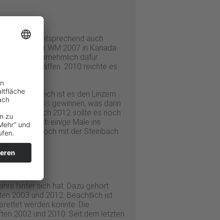
ld stand man entsprechend auch
fen, die bei der WM 2007 in Kanada
n, das also vornehmlich dafür
nnschaft schaffen. 2010 reichte es
t in Österreich ist es den Linzern
Vienna Capitals
gewinnen, was dann
anknüpfen, doch 2012 sollte es noch
nte man noch einige Male ins
ren verlor. Doch mit der Steinbach
hre hinter sich hat. Dazu gehört
ften 2003 und 2012. Beachtlich ist
rettet werden konnte. Die
ften 2002 und 2010. Seit dem letzten