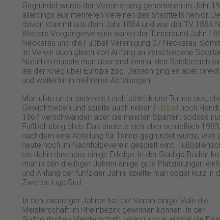
Gegründet wurde der Verein streng genommen im Jahr 19
allerdings aus mehreren Vereinen des Stadtteils hervor. De
davon stammt aus dem Jahr 1884 und war der TV 1884 N
Weitere Vorgängervereine waren der Turnerbund Jahn 18
Neckarau und die Fußball Vereinigung 07 Neckarau. Somi
im Verein auch gleich von Anfang an verschiedene Sportar
Natürlich musste man aber erst einmal den Spielbetrieb ein
als der Krieg über Europa zog. Danach ging es aber direkt
und weiterhin in mehreren Abteilungen.
Man übte unter anderem Leichtathletik und Turnen aus, e
Gewichtheben und spielte auch neben
Fußball
noch Handba
1967 verschwanden aber die meisten Sparten, sodass nu
Fußball übrig blieb. Das änderte sich aber schließlich 1983
nachdem eine Abteilung für Tennis gegründet wurde, was 
heute noch im Nachfolgeverein gespielt wird. Fußballeris
bis dahin durchaus einige Erfolge. In der Gauliga Baden k
man in den dreißiger Jahren einige gute Platzierungen ein
und Anfang der fünfziger Jahre spielte man sogar kurz in 
Zweiten Liga Süd.
In den zwanziger Jahren hat der Verein einige Male die
Meisterschaft im Rheinbezirk gewinnen können. In der
Süddeutschen Meisterschaft gelang sogar einmal die Einr