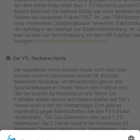
auf dem dritten Platz hinter dem 1. FC Nürnberg und dem 
Bayern München. Ein weiterer Erfolg war unter anderem d
Gewinn des badischen Pokals 1967. Im Jahr 1984 konnt
neue Vereinsheim „Waldwegklause“ einweihen. Bald darau
der Aufstieg in die Oberliga von Baden-Württemberg. Im 
kam es dann zur Verschmelzung mit dem VfB Kurpfalz zu
heutigen
VfL Kurpfalz Mannheim-Neckarau
.
Der VfL Neckarau heute
Der eigentliche Verein besteht heute nicht mehr bzw.
existiert noch im fusionierten Verein VfL Kurpfalz
Mannheim-Neckarau. Im Wesentlichen gibt es drei
Sportabteilungen im Verein. Neben dem Fußball sind
das die Sparten für Breitensport und Tennis. Die
Fußballer stellen derzeit acht Mannschaften auf. Die 1.
Herren spielt in der bfv-Verbandsliga. Dort geht es
regelmäßig gegen Mannschaften wie den FV Fortuna
Heddesheim, TSV Gau-Odernheim oder auch 1. FC
Mühlhausen. Die 2. Herren spielt in der Kreisklasse A1
Mannheim. Daneben gibt es noch Jugendteams von
den A- bis zu den D-Junioren. Interessierte Spieler