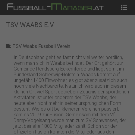
Startseite
News
Tippspiel
Kostenlos Spielen
TSV WAABS E.V
TSV Waabs Fussball Verein
In Deutschland geht es fast nicht viel weiter nördlich,
wenn man sich in Waabs befindet. Der Ort gehört zur
Gemeinde Rendsburg-Eckernförde und liegt somit im
Bundesland Schleswig-Holstein. Waabs kommt auf
ungefähr 1400 Einwohner, es gibt aber zusätzlich auch
noch viele Nachbarorte. Natürlich wird auch in diesem
kleinen Ort viel Sport getrieben. Zeugnis der sportlichen
Aktivitäten ist unter anderem der TSV Waabs, der
heute aber nicht mehr in seiner ursprünglichen Form
besteht. Wie es oft bei kleineren Vereinen passiert,
kam es 2019 zur Fusion. Gemeinsam mit dem VfL
Damp-Vogelsang wurde man zum SV Schwansen, der
jetzt beinahe 1000 Mitglieder zählt. Schon vor der
offiziellen Fusion konnten die Mitglieder aus den