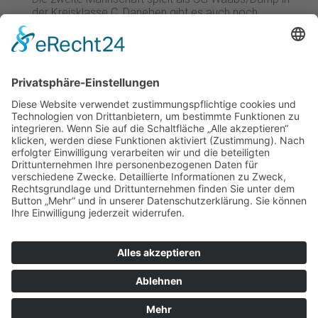
der Kreisklasse C. Daneben gibt es auch noch
Jugendteams, die als SG Schwansen auftreten. Es gibt
Teams von der C- bis zur F-Jugend. Auch gibt es eine
Frauenmannschaft, die allerdings im Verbund als SG
Riewa spielt. Das Sportangebot vom SV Schwansen
ist heute groß und vereint die beiden vorherigen
Vereine.
Fußball spielt nach wie vor
eine große Rolle beim TSV
Waabs bzw. dem SG Schwansen. Aber auch andere
Sportarten werden angeboten und begeistert geführt.
Das sind neben Fußball noch Badminton, Gehen und
Laufen, Gymnastik, Motorradfahren, Schach, Schießen,
Schwimmen, Tanzen, Tischtennis und Turnen. Die
Kontaktdaten der jeweiligen Abteilungen gibt es auf der
Vereinswebseite vom SV Schwansen zu finden. Der
Verein richtet sich im Angebot sowohl an junge als
auch alte Leute. Spaß, Gemeinschaft und Fairness
stehen immer an erster Stelle, wenn es um den
Sportbetrieb geht, der noch einige erfolgreiche Jahre
sehen soll.