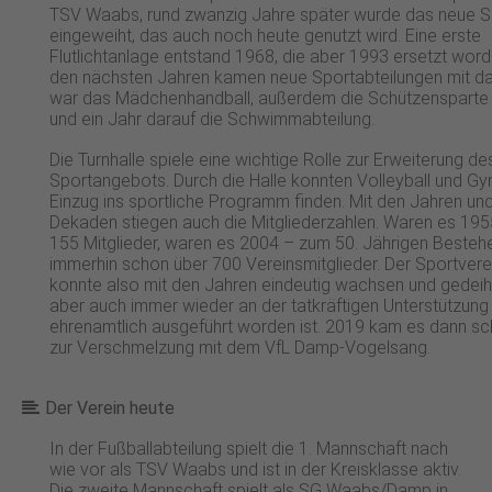
TSV Waabs, rund zwanzig Jahre später wurde das neue 
eingeweiht, das auch noch heute genutzt wird. Eine erste
Flutlichtanlage entstand 1968, die aber 1993 ersetzt worde
den nächsten Jahren kamen neue Sportabteilungen mit d
war das Mädchenhandball, außerdem die Schützensparte
und ein Jahr darauf die Schwimmabteilung.
Die Turnhalle spiele eine wichtige Rolle zur Erweiterung de
Sportangebots. Durch die Halle konnten Volleyball und Gy
Einzug ins sportliche Programm finden. Mit den Jahren un
Dekaden stiegen auch die Mitgliederzahlen. Waren es 195
155 Mitglieder, waren es 2004 – zum 50. Jährigen Besteh
immerhin schon über 700 Vereinsmitglieder. Der Sportvere
konnte also mit den Jahren eindeutig wachsen und gedei
aber auch immer wieder an der tatkräftigen Unterstützung 
ehrenamtlich ausgeführt worden ist. 2019 kam es dann sch
zur Verschmelzung mit dem VfL Damp-Vogelsang.
Der Verein heute
In der Fußballabteilung spielt die 1. Mannschaft nach
wie vor als TSV Waabs und ist in der Kreisklasse aktiv.
Die zweite Mannschaft spielt als SG Waabs/Damp in