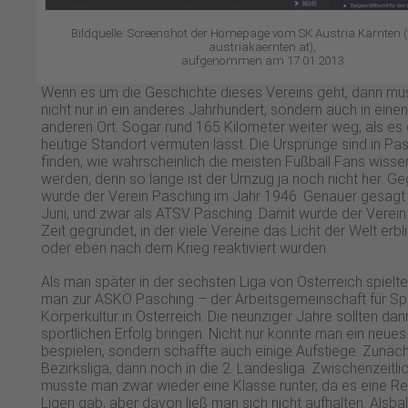
Bildquelle: Screenshot der Homepage vom SK Austria Kärnten 
austriakaernten.at),
aufgenommen am 17.01.2013
Wenn es um die Geschichte dieses Vereins geht, dann m
nicht nur in ein anderes Jahrhundert, sondern auch in eine
anderen Ort. Sogar rund 165 Kilometer weiter weg, als es 
heutige Standort vermuten lässt. Die Ursprünge sind in Pa
finden, wie wahrscheinlich die meisten Fußball Fans wisse
werden, denn so lange ist der Umzug ja noch nicht her. G
wurde der Verein Pasching im Jahr 1946. Genauer gesagt
Juni, und zwar als ATSV Pasching. Damit wurde der Verein 
Zeit gegründet, in der viele Vereine das Licht der Welt erbl
oder eben nach dem Krieg reaktiviert wurden.
Als man später in der sechsten Liga von Österreich spielt
man zur ASKÖ Pasching – der Arbeitsgemeinschaft für Sp
Körperkultur in Österreich. Die neunziger Jahre sollten da
sportlichen Erfolg bringen. Nicht nur konnte man ein neue
bespielen, sondern schaffte auch einige Aufstiege. Zunächs
Bezirksliga, dann noch in die 2. Landesliga. Zwischenzeitli
musste man zwar wieder eine Klasse runter, da es eine R
Ligen gab, aber davon ließ man sich nicht aufhalten. Alsba