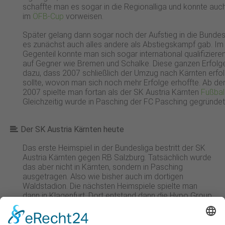
schaffte man es sogar in die Regionalliga und konnte auc
im
ÖFB-Cup
vorweisen.
Später gelang dann sogar noch der Aufstieg in die Bundes
es zunächst auch alles andere als Abstiegskampf gab. Im
Gegenteil konnte man sich sogar international qualifizieren
auf Gegner wie Bremen und Schalke. Diese ganzen Erfolge
dazu, dass 2007 schließlich der Umzug nach Kärnten erfo
sollte, wovon man sich noch mehr Erfolge erhoffte. Ab de
2007 spielte man fortan als der SK Austria Kärnten
Fußbal
Gleichzeitig wurde in Pasching der FC Pasching gegründet
Der SK Austria Kärnten heute
Das erste Heimspiel in der Bundesliga bestritt der SK
Austria Kärnten gegen RB Salzburg. Tatsächlich wurde
das aber nicht in Kärnten, sondern in Pasching
ausgetragen. Also wie bisher auch im dortigen
Waldstadion. Die nächsten Heimspiele spielte man
dann in Klagenfurt. Dort entstand dann die Hypo Group
Arena, in der man schließlich ein Zuhause fand und
gegen Austria Wien mit 2:1 gewinnen konnte. Intensive
Trainingslager Fußball
halfen dem Team dabei, sich