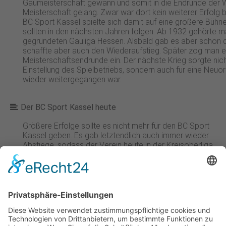
Gaumeisterschaft gewann und somit in die Endrunde der
Meisterschaft gelang. Zwar war dort kein weiterer Erfolg 
BC Sport Kassel spielte sich damit auf eine größere Bühne
sollten in den nächsten Jahren folgen. Ab 1932 gehörte m
gegründeten Gauliga Hessen. Alsbald gab es aber schon 
schaffte aber auch den Wiederaufstieg. Später zog man er
Meisterschaftsendrunde ein. Der nächste Krieg sorgte nicht
Einstellung des Spielbetriebs, sondern auch für eine Neu
wieder weitergegangen war.
Der BC Sport Kassel heute
Größere Erfolge sollte es nicht mehr für den BC Sport
Kassel geben. Es gab letztendlich auch immer wieder
Abstiege, sodass der Verein heute in der Kreisoberliga
Kassel aktiv ist. Gespielt wird seit 1906 an der
Scharnhorststraße, wo der Sportplatz “Hafenbrücke”
zu finden ist. Zwischenzeitlich musste man ab 1958
zwei Jahre auf die Hessenkampfbahn ausweichen, da
eine neue Straßenerweiterung gebaut wurde. Man
kehrte zurück und das neu errichtete Gelände nutzt der
Verein heute noch.