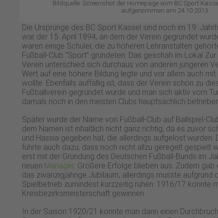
Bildquelle: Screenshot der Homepage vom BC Sport Kasse
aufgenommen am 24.10.2013
Die Ursprünge des BC Sport Kassel sind noch im 19. Jahrh
war der 15. April 1894, an dem der Verein gegründet wurde
waren einige Schüler, die zu höheren Lehranstalten gehör
Fußball-Club “Sport” gründeten. Das geschah im Lokal Zur 
Verein unterschied sich durchaus von anderen jüngeren Ve
Wert auf eine höhere Bildung legte und vor allem auch mit 
wollte. Ebenfalls auffällig ist, dass der Verein schon zu dies
Fußballverein gegründet wurde und man sich aktiv vom T
damals noch in den meisten Clubs hauptsächlich betriebe
Später wurde der Name von Fußball-Club auf Ballspiel-Club
dem Namen ist inhaltlich nicht ganz richtig, da es zuvor 
und Hassia gegeben hat, die allerdings aufgelöst wurden. 
führte auch dazu, dass noch nicht allzu geregelt gespielt 
erst mit der Gründung des Deutschen Fußball-Bunds im J
neuen
Manager
. Größere Erfolge blieben aus. Zudem gab
das zwanzigjährige Jubiläum, allerdings musste aufgrund 
Spielbetrieb zumindest kurzzeitig ruhen. 1916/17 konnte 
Kreisbezirksmeisterschaft gewinnen.
In der Saison 1920/21 konnte man dann einen Durchbruch 